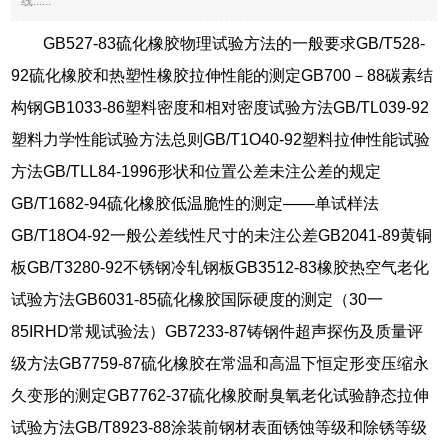
线......
GB527-83硫化橡胶物理试验方法的一般要求GB/T528-
92硫化橡胶和热塑性橡胶拉伸性能的测定GB700－88碳素结
构钢GB1033-86塑料密度和相对密度试验方法GB/TL039-92
塑料力学性能试验方法总则GB/T1O40-92塑料拉伸性能试验
方法GB/TLL84-1996形状和位置公差未注公差的规定
GB/T1682-94硫化橡胶低温脆性的测定——单试样法
GB/T18O4-92一般公差线性尺寸的未注公差GB2041-89黄铜
板GB/T3280-92不锈钢冷轧钢板GB3512-83橡胶热空气老化
试验方法GB6031-85硫化橡胶国际硬度的测定（30一
85IRHD常规试验法）GB7233-87铸钢件超声探伤及质量评
级方法GB7759-87硫化橡胶在常温和高温下恒定形变压缩永
久变形的测定GB7762-37硫化橡胶耐臭氧老化试验静态拉伸
试验方法GB/T8923-88涂装前钢材表面锈蚀等级和除锈等级