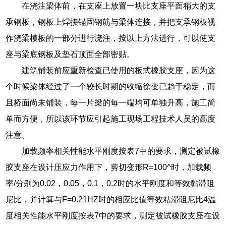
在浇注梁体前，在支座上放置一块比支座平面稍大的支
承钢板，钢板上焊接锚固钢筋与梁体连接，并把支承钢板视
作浇梁模板的一部分进行浇注，按以上方法进行，可以使支
座与梁底钢板及垫石顶面全部密贴。
建筑铺装前应重新检查已使用的板式橡胶支座，因为这
个时候梁体经过了一个较长时期的收缩徐变已趋于稳定，而
且桥面尚未铺装，每一片梁的每一端均可单独升高，施工简
单而方便，所以该环节应引起施工现场工程技术人员的高度
注意。
加载频率相关性能水平刚度按表7中的要求，测定被试橡
胶支座在设计压应力作用下，剪切变形R=100^时，加载频
率/分别为0.02，0.05，0.1，0.2时的水平刚度和等效黏滞阻
尼比，并计算与F=0.21HZ时的相应比值等效粘滞阻尼比4温
度相关性能水平刚度按表7中的要求，测定被试橡胶支座在设