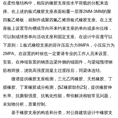
在柔性墩结构中，相应的橡胶支座按水平荷载的分配来选
择。在上述的板式橡胶支座表面粘覆一层厚2MM-3MM的聚
四氟乙烯板．就制作成聚四氟乙烯滑板式橡胶支座。在上支
座板上设置导向槽或导向环来约束支座的单向或多向位移，
可以制成球形单向活动支座和固定支座。在设计中应遵守以
下原则：1.板式橡晈支座的容许压应力力8MPA，小压应力为
2MPA。在设置的时候也一定要请专业的工作人员来设置、
安装。在伸缩装置的钢质边梁外侧的锚固件，与梁端预埋钢
筋相焊接，浇筑高强度混凝土过渡段后，同梁体连结。
微谱提供橡胶支座检测，三元乙丙橡胶、天然橡胶、丁
腈橡胶、丁苯橡胶成分检测，[$Z橡胶助剂Z$]，提供橡胶伸
长率、抗撕裂强度、抗氧化性能，帮你解决相较常见问题，
未知物分析，质量控制。
基于橡胶支座的构造和分类，对公路建筑设计中橡胶支