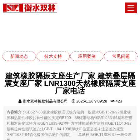
技术支持
网站首页
技术支持
新闻动态
技术支持
应用案例
常见问题
建筑橡胶隔振支座生产厂家 建筑叠层隔
震支座厂家 LNR1300天然橡胶隔震支座
厂家电话
衡水双林橡胶制品有限公司
2025/11/8 9:09:28
423
内容简介：
GB527-83硫化橡胶物理试验方法的一般要求GB/T528-92硫化橡
胶和热塑性橡胶拉伸性能的测定GB700－88碳素结构钢GB1033-86塑料密度
和相对密度试验方法GB/TL039-92塑料力学性能试验方法总则GB/T1O40-92
塑料拉伸性能试验方法GB/TLL84-1996形状和位置公差未注公差的规定
GB/T1682-94硫化橡胶低温脆性的测定——单试样法GB/T18O4-92一般公差