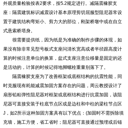
外观质量检验按表2要求，按5.2规定进行。减隔震橡胶支
座：隔震建筑标识减震设计基本原理剪切屈服型阻尼器常设
置于建筑结构弯矩小、剪力大的部位，刚架桥墩中或在自立
式悬索桥塔身。
很需要提供纸，因为纸是为准确的制作步骤的体现，如
果没有除非常见型号板式支座问清长宽高或者半径跟高度计
算的时候注意单位的换算，盆式支座注意位移量是固定的还
是活动的，计算的时候记得地脚螺栓重量别落下了。
隔震橡胶支座为了改善框架或底框结构的抗震性能，同
时克服现有耗能减震加固方案存在的问题，周云教授设计了
扇形铅粘弹性阻尼器对框架或底框结构进行抗震加固，该阻
尼器可直接安装于柱底节点区或是边柱和中柱的梁柱节点区
J，如2所示这种加固方案具有以下优点：(加固时不需拆除填
充墙，施工方便，省工省时；阻尼器可直接通过预埋或后锚