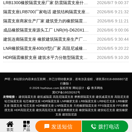
LRB1300橡胶隔震支座厂家 防震隔震支座什么价格 LRB700铅芯橡胶隔震支座什么价格
2026/8/7 9:00:37
隔震支座LRB700厂家电话 建筑结构隔震支座厂家电话 LNR900隔震橡胶支座生产加工
2026/8/6 9:21:32
隔震支座商家生产厂家 建筑受力的橡胶隔震支座厂家 LNR隔震支座500厂家
2026/8/6 9:11:21
成品橡胶隔震支座源头工厂 LNR(H)-D620X179隔震支座源头工厂 水平分散型隔震支座生产厂家
2026/8/6 9:00:06
建筑连廊隔震支座 橡胶建筑隔震支座生产厂家 建筑铅芯隔振支座厂家
2026/8/5 9:30:44
LNR橡胶隔震支座400(II型)厂家 高阻尼减橡胶隔震支座厂家 建筑橡胶建筑隔震支座厂家
2026/8/5 9:20:22
HDR隔震橡胶支座 建筑水平力分散型隔震支座生产厂家 圆形高阻尼隔震支座的源头工厂
2026/8/5 9:10:20
声明：本站部分内容来自互联网，并已注明转载来源，若有涉及侵权，请联系0318-6666807进
行删除！
© 2026 hszhizuo.com 版权所有 网站设计：
青禾网络
冀ICP备16028262号
友情链接：
建筑隔震支座
建筑减隔震
高阻尼隔震支座
摩擦摆隔震支座
建筑减震支座
高阻尼支座
铅芯隔震支座
铅芯橡胶支座
HDR隔震支座
LNR橡胶支座
LRB隔震支座
LRB铅芯支座
LRB橡胶
支座
隔震支座
铅芯支座
HDR橡胶支座
LNR隔震支座
天然橡胶隔震支座
FPS隔震支座
FPS摩擦
摆支座
HDR高阻尼支座
建筑高阻尼支座
建筑摩擦摆支座
橡胶隔震支座
建筑铅芯支座
建筑橡胶
支座
建筑阻尼器
发送短信
拨打电话
首页
产品