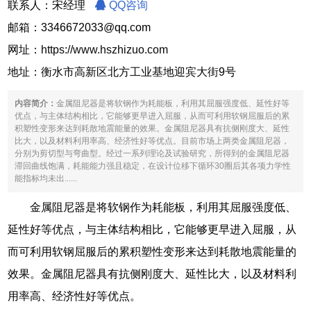
联系人：宋经理
QQ咨询
邮箱：3346672033@qq.com
网址：
https://www.hszhizuo.com
地址：衡水市高新区北方工业基地迎宾大街9号
内容简介：
金属阻尼器是将软钢作为耗能板，利用其屈服强度低、延性好等
优点，与主体结构相比，它能够更早进入屈服，从而可利用软钢屈服后的累
积塑性变形来达到耗散地震能量的效果。金属阻尼器具有抗侧刚度大、延性
比大，以及材料利用率高、经济性好等优点。目前市场上两类金属阻尼器，
分别为剪切型与弯曲型。经过一系列理论及试验研究，所得到的金属阻尼器
滞回曲线饱满，耗能能力强且稳定，在设计位移下循环30圈后其各项力学性
能指标均未出......
金属阻尼器是将软钢作为耗能板，利用其屈服强度低、
延性好等优点，与主体结构相比，它能够更早进入屈服，从
而可利用软钢屈服后的累积塑性变形来达到耗散地震能量的
效果。金属阻尼器具有抗侧刚度大、延性比大，以及材料利
用率高、经济性好等优点。