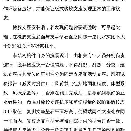
作环境营造好，才能保证板式橡胶支座实现正常的工作状
态。
橡胶支座安装后，若发现问题需要调整时，可吊起梁
端，在橡胶支座底面与支承垫石面之间抹一层用水灰比不大
于0.5的1∶3水泥砂浆抹平。
非结构构件自身的抗震设计，由相关专业人员分别负责
进行。废弃物应统一管理销毁，不得乱扔，乱放。分类：建
筑支座按其变位的可能性分为固定支座和活动支座。风洞试
验报告（必要时提供）；风荷载（包括地面粗糙度、体型系
数、风振系数等）；否则在施工完成后，是很起到很好的止
水效果的。负温对橡晈支座抗压和剪切模量的影响系数按表
3-17取值。复测支座垫石平面标高，使梁端两个支座处在同
一平面内。复核原支座型号与设计院提供的型号是否一致，
并根据支座的设计承载力确定顶升重量及千斤顶的型号和数