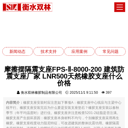
应用案例
网站首页
应用案例
新闻动态
技术支持
应用案例
常见问题
摩擦摆隔震支座FPS-Ⅱ-8000-200 建筑防
震支座厂家 LNR500天然橡胶支座什么
价格
衡水双林橡胶制品有限公司
2025/11/1 9:11:50
397
内容简介：
橡胶支座安装时应注意如下事项A：橡胶支座中心线应与主梁中心
线平行。橡胶支座安装完后为什么要是安装支座垫石？橡胶支座安装以春秋
季节（年平均温度时）进行佳。橡胶支座并注意检查5201-2硅脂是否注满。
橡胶支座产生损坏原因：橡胶支座本身材料不均匀，个别橡胶支座采用再生
橡胶。橡胶支座程度动力阻尼特征，可改进建筑的整体抗震功用。橡胶隔震