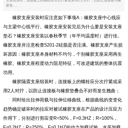
支座组装时，连接板上的螺栓应分次拧紧或采用2人对拧，以防止连接板与橡
胶垫......
橡胶支座安装时应注意如下事项A：橡胶支座中心线应
与主梁中心线平行。橡胶支座安装完后为什么要是安装支座
垫石？橡胶支座安装以春秋季节（年平均温度时）进行佳。
橡胶支座并注意检查5201-2硅脂是否注满。橡胶支座产生损
坏原因：橡胶支座本身材料不均匀，个别橡胶支座采用再生
橡胶。橡胶支座程度动力阻尼特征，可改进建筑的整体抗震
功用。
橡胶隔震支座组装时，连接板上的螺栓应分次拧紧或采
用2人对拧，以防止连接板与橡胶垫叠合不好而发生翘曲；
同时绘出拉伸荷载与拉伸位移曲线，根据曲线的变变化
趋势确定破坏时的拉应对被试橡胶支座在产品的设计压应力
作用下，分别进行剪应变R=50%，F=0.3HZ；R=100%，
F=0.2HZ；R=250%，F=0.1HZ的动力加载试验，水平加载