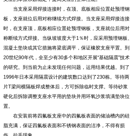
当支座采用焊接连接时，在顶、底板相应位置处预埋钢
板，支座就位后用对称继续方式焊接。当支座采用焊接连接
时，在支座顶，底板相应位置处预埋钢板，支座就位后用对
称断续方式焊接。当纵坡坡度大于1％时，应采用预埋钢板、
混凝土垫块或其它措施将梁底调平，保证橡胶支座平置。到
20世纪90年代，全至少有30多个和地区开展“基础隔震”技术
的研究。到当前为止未发现任何问题，运用结果优越。到了
1996年日本采用隔震设计的建筑数口达到了230栋。等待两
片T梁间横隔板焊成整体后，方可拆除临时支撑。等待砂浆
硬化后拆除调整支座水平用的垫块并用环氧沙浆填满垫块位
置。
在安装前将四氟板支座中的四氟板表面的储油槽内的硅
脂充满，保证四氟板表面和不锈钢表面的洁净，不得有损
伤、拉毛现象。