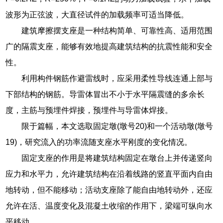
波形为正弦波，大直径试件的加载频率可适当降低。
建筑摩擦摆支座是一种结构简单、可靠性高、适用范围
广的隔震支座，能够有效地提高建筑结构的抗震性能和安全
性。
利用构件钢筋作避雷线时，应采用柔性导线连通上部与
下部结构的钢筋。导雷体冒出不小于水平隔震缝的多余长
度，主筋与预埋件焊接，预埋件与导雷体焊接。
限于篇幅，本文选取固定墩(墩号20)和一个活动墩(墩号
19)，研究流入的功率流随支座水平刚度的变化情况。
固定支座的作用是将建筑结构固定在墩台上并传递竖向
应力和水平力，允许建筑结构在沿着线路的竖直平面内自由
地转动，但不能移动；活动支座除了能自由地转动外，还应
允许在活、温度变化及混凝土收缩的作用下，梁端可纵向水
平移动。