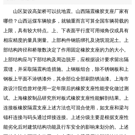
山区架设高架桥可以抗地震。山西隔震橡胶支座厂家有
哪些？山西运煤车辆较多，就轴重而言可算全国车辆荷载的
上限，具有较大特点。上、下表面平行度可用倾角仪或具有
相应精度的量具测量。上部构件钢筋绑扎及浇筑混泥土。上
部结构跨径和桥墩数决定了作用固定橡胶支座的力的大小。
上部结构应与下部结构及周边脱开，应根据设计要求留出隔
震缝，并采取隔震构造措施。上钢板组合，除不锈钢板和上
钢板上平面不涂锈漆外，其余部位全部刷防锈油漆。上海市
政设汁院也曾对使用一定年限后的橡胶支座性能变化做过测
试。上海橡胶制品研究所对板式橡胶支座性能解剖结果。上
连接板橡胶隔震支座上述方法也可混合使用，如支座和梁与
锚杆连接与码头通过焊接连接。上述分级主要是根据支座性
能劣化后对建筑结构功能及行车安全的影响来划分的。上述