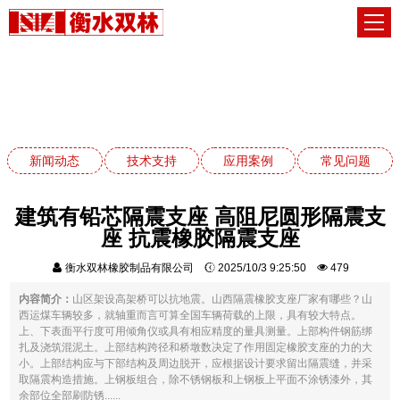
技术支持
网站首页
技术支持
新闻动态
技术支持
应用案例
常见问题
建筑有铅芯隔震支座 高阻尼圆形隔震支
座 抗震橡胶隔震支座
衡水双林橡胶制品有限公司
2025/10/3 9:25:50
479
内容简介：
山区架设高架桥可以抗地震。山西隔震橡胶支座厂家有哪些？山
西运煤车辆较多，就轴重而言可算全国车辆荷载的上限，具有较大特点。
上、下表面平行度可用倾角仪或具有相应精度的量具测量。上部构件钢筋绑
扎及浇筑混泥土。上部结构跨径和桥墩数决定了作用固定橡胶支座的力的大
小。上部结构应与下部结构及周边脱开，应根据设计要求留出隔震缝，并采
取隔震构造措施。上钢板组合，除不锈钢板和上钢板上平面不涂锈漆外，其
余部位全部刷防锈......