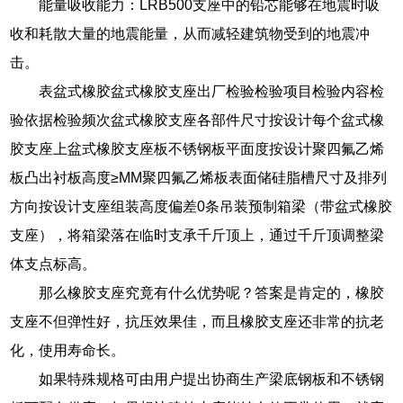
能量吸收能力：LRB500支座中的铅芯能够在地震时吸
收和耗散大量的地震能量，从而减轻建筑物受到的地震冲
击。
表盆式橡胶盆式橡胶支座出厂检验检验项目检验内容检
验依据检验频次盆式橡胶支座各部件尺寸按设计每个盆式橡
胶支座上盆式橡胶支座板不锈钢板平面度按设计聚四氟乙烯
板凸出衬板高度≥MM聚四氟乙烯板表面储硅脂槽尺寸及排列
方向按设计支座组装高度偏差0条吊装预制箱梁（带盆式橡胶
支座），将箱梁落在临时支承千斤顶上，通过千斤顶调整梁
体支点标高。
那么橡胶支座究竟有什么优势呢？答案是肯定的，橡胶
支座不但弹性好，抗压效果佳，而且橡胶支座还非常的抗老
化，使用寿命长。
如果特殊规格可由用户提出协商生产梁底钢板和不锈钢