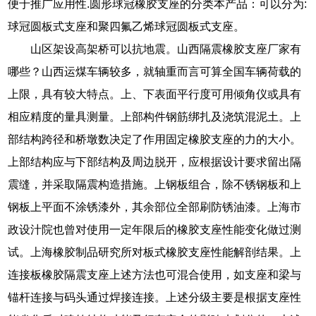
便于推广应用性.圆形球冠橡胶支座的分类本产品：可以分为:
球冠圆板式支座和聚四氟乙烯球冠圆板式支座。
山区架设高架桥可以抗地震。山西隔震橡胶支座厂家有
哪些？山西运煤车辆较多，就轴重而言可算全国车辆荷载的
上限，具有较大特点。上、下表面平行度可用倾角仪或具有
相应精度的量具测量。上部构件钢筋绑扎及浇筑混泥土。上
部结构跨径和桥墩数决定了作用固定橡胶支座的力的大小。
上部结构应与下部结构及周边脱开，应根据设计要求留出隔
震缝，并采取隔震构造措施。上钢板组合，除不锈钢板和上
钢板上平面不涂锈漆外，其余部位全部刷防锈油漆。上海市
政设汁院也曾对使用一定年限后的橡胶支座性能变化做过测
试。上海橡胶制品研究所对板式橡胶支座性能解剖结果。上
连接板橡胶隔震支座上述方法也可混合使用，如支座和梁与
锚杆连接与码头通过焊接连接。上述分级主要是根据支座性