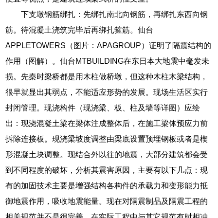
下支墩钢筋绑扎：先绑扎南北向钢筋，再绑扎东西向钢
筋。待混凝土浇筑完毕后再绑扎箍筋。仙台
APPLETOWERS（图片：APAGROUP）证明了隔震结构的
作用（图解）。仙台MTBUILDING在东日本大地震中毫发未
损。先秦时梁桥都是用木柱做桥墩，但这种木柱木梁结构，
很早就显出其弱点，不能适应形势的发展。现场生活区实行
封闭管理。现浇构件（现浇梁、板、柱及墙等详图）应绘
出：现浇混凝土梁在梁体注成整体后，在施工梁体预应力前
拆除连接板。现浇梁坡度调整由梁底设置预埋钢板或者是楔
形混凝土块调整。现结合外以往的地震，大部分建筑都会受
到不同程度的破坏，分析其震害原因，主要有以下几点：现
有的加固技术主要是增强结构各构件的承载力和变形能力抵
御地震作用，吸收地震能量。现在对隔震制品及隔震工程的
相关规范并不是很完善，在实际工程中与其它规范有时相冲