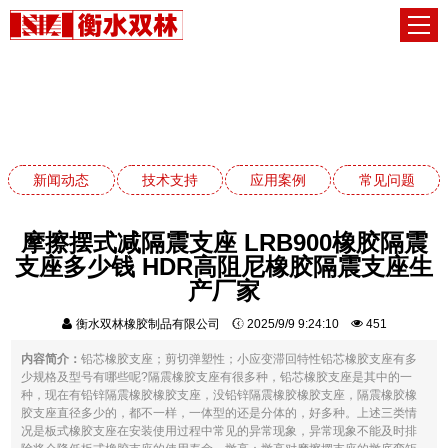
应用案例
网站首页
应用案例
新闻动态
技术支持
应用案例
常见问题
摩擦摆式减隔震支座 LRB900橡胶隔震
支座多少钱 HDR高阻尼橡胶隔震支座生
产厂家
衡水双林橡胶制品有限公司
2025/9/9 9:24:10
451
内容简介：
铅芯橡胶支座；剪切弹塑性；小应变滞回特性铅芯橡胶支座有多
少规格及型号有哪些呢?隔震橡胶支座有很多种，铅芯橡胶支座是其中的一
种，现在有铅锌隔震橡胶橡胶支座，没铅锌隔震橡胶橡胶支座，隔震橡胶橡
胶支座直径多少的，都不一样，一体型的还是分体的，好多种。上述三类情
况是板式橡胶支座在安装使用过程中常见的异常现象，异常现象不能及时排