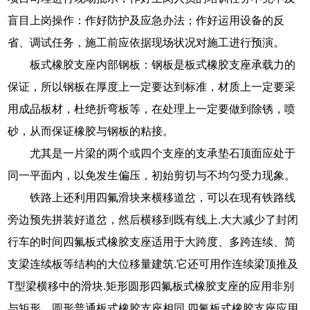
盲目上岗操作：作好防护及应急办法；作好运用设备的反
省、调试任务，施工前应依据现场状况对施工进行预演。
板式橡胶支座内部钢板：钢板是板式橡胶支座承载力的
保证，所以钢板在厚度上一定要达到标准，材质上一定要采
用成品板材，杜绝折弯板等，在处理上一定要做到除锈，喷
砂，从而保证橡胶与钢板的粘接。
尤其是一片梁的两个或四个支座的支承垫石顶面应处于
同一平面内，以免发生偏压，初始剪切与不均匀受力现象。
铁路上还利用四氟滑块来横移道岔，可以在现有铁路线
旁边预先拼装好道岔，然后横移到既有线上.大大减少了封闭
行车的时间四氟板式橡胶支座适用于大跨度、多跨连续、简
支梁连续板等结构的大位移量建筑.它还可用作连续梁顶推及
T型梁横移中的滑块.矩形圆形四氟板式橡胶支座的应用非别
与矩形、圆形普通板式橡胶支座相同.四氟板式橡胶支座应用