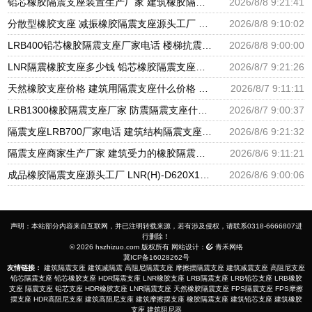
铅芯橡胶隔震支座装置生产厂家 建筑橡胶隔震支座LNR-700源头工厂 隔震支座价钱
2026/8/8 9:21:41
分散型橡胶支座 减振橡胶隔震支座源头工厂 隔震橡胶支座厂家电话
2026/8/8 9:10:02
LRB400铅芯橡胶隔震支座厂家电话 楼梯抗震支座 分散型隔震支座
2026/8/8 9:00:00
LNR隔震橡胶支座多少钱 铅芯橡胶隔震支座报价 高阻尼橡胶隔震支座生产厂家
2026/8/7 9:21:26
天然橡胶支座价格 建筑用隔震支座什么价格 橡胶楼梯支座价格
2026/8/7 9:11:11
LRB1300橡胶隔震支座厂家 防震隔震支座什么价格 LRB700铅芯橡胶隔震支座什么价格
2026/8/7 9:00:37
隔震支座LRB700厂家电话 建筑结构隔震支座厂家电话 LNR900隔震橡胶支座生产加工
2026/8/6 9:21:32
隔震支座商家生产厂家 建筑受力的橡胶隔震支座厂家 LNR隔震支座500厂家
2026/8/6 9:11:21
成品橡胶隔震支座源头工厂 LNR(H)-D620X179隔震支座源头工厂 水平分散型隔震支座生产厂家
2026/8/6 9:00:06
声明：本站部分内容来自互联网，并已注明转载来源，若有涉及侵权，请联系0318-6666807进
行删除！
© 2026 hszhizuo.com 版权所有 网站设计：
青禾网络
冀ICP备16028262号
友情链接：
建筑隔震支座
建筑减隔震
高阻尼隔震支座
摩擦摆隔震支座
建筑减震支座
高阻尼支座
铅芯隔震支座
铅芯橡胶支座
HDR隔震支座
LNR橡胶支座
LRB隔震支座
LRB铅芯支座
LRB橡胶
支座
隔震支座
铅芯支座
HDR橡胶支座
LNR隔震支座
天然橡胶隔震支座
FPS隔震支座
FPS摩擦
摆支座
HDR高阻尼支座
建筑高阻尼支座
建筑摩擦摆支座
橡胶隔震支座
建筑铅芯支座
建筑橡胶
支座
建筑阻尼器