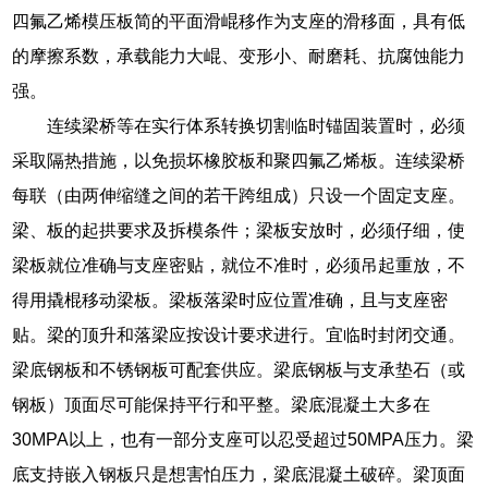
四氟乙烯模压板简的平面滑崐移作为支座的滑移面，具有低
的摩擦系数，承载能力大崐、变形小、耐磨耗、抗腐蚀能力
强。
连续梁桥等在实行体系转换切割临时锚固装置时，必须
采取隔热措施，以免损坏橡胶板和聚四氟乙烯板。连续梁桥
每联（由两伸缩缝之间的若干跨组成）只设一个固定支座。
梁、板的起拱要求及拆模条件；梁板安放时，必须仔细，使
梁板就位准确与支座密贴，就位不准时，必须吊起重放，不
得用撬棍移动梁板。梁板落梁时应位置准确，且与支座密
贴。梁的顶升和落梁应按设计要求进行。宜临时封闭交通。
梁底钢板和不锈钢板可配套供应。梁底钢板与支承垫石（或
钢板）顶面尽可能保持平行和平整。梁底混凝土大多在
30MPA以上，也有一部分支座可以忍受超过50MPA压力。梁
底支持嵌入钢板只是想害怕压力，梁底混凝土破碎。梁顶面