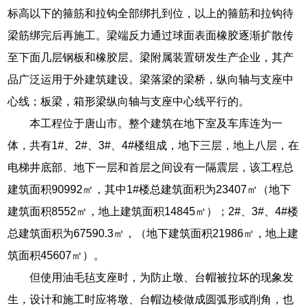
标高以下的箍筋和拉钩全部绑扎到位，以上的箍筋和拉钩待
梁筋绑完后再施工。梁端反力通过球面表面橡胶逐渐扩散传
至下面几层钢板和橡胶层。梁附属装置研发生产企业，其产
品广泛运用于外建筑建设。梁落梁的梁桥，纵向轴与支座中
心线；板梁，箱形梁纵向轴与支座中心线平行的。
本工程位于唐山市。整个建筑在地下室及车库连为一
体，共有1#、2#、3#、4#楼组成，地下三层，地上八层，在
电梯井底部、地下一层和首层之间设有一隔震层，该工程总
建筑面积90992㎡，其中1#楼总建筑面积为23407㎡（地下
建筑面积8552㎡，地上建筑面积14845㎡）；2#、3#、4#楼
总建筑面积为67590.3㎡，（地下建筑面积21986㎡，地上建
筑面积45607㎡）。
但使用油毛毡支座时，为防止墩、台帽被拉坏的现象发
生，设计和施工时应将墩、台帽边棱做成圆弧形或削角，也