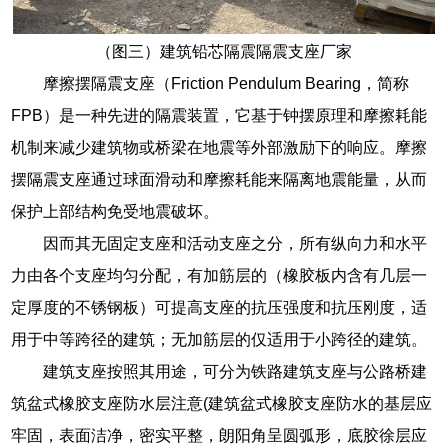
（图三）建筑铅芯隔震隔震支座厂家
摩擦摆隔震支座（Friction Pendulum Bearing，简称
FPB）是一种先进的隔震装置，它基于钟摆原理和摩擦耗能
机制来减少建筑物或桥梁在地震等外部激励下的响应。摩擦
摆隔震支座通过球面滑动和摩擦耗能来隔离地震能量，从而
保护上部结构免受地震破坏。
因而其无固定支座和活动支座之分，所有纵向力和水平
力由各个支座均匀分配，有加筋层的（橡胶板内含有几层一
定厚度的不锈钢板）可提高支座的抗压强度和抗压刚度，适
用于中等跨径的建筑；无加筋层的仅适用于小跨径的建筑。
建筑支座按照其用途，可分为铁路建筑支座与公路桥建
筑盆式橡胶支座防水层注意(建筑盆式橡胶支座防水的基层应
牢固，表面洁净，密实平整，朗阳角呈圆弧形，底胶徐层应