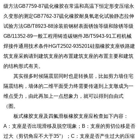
级方法GB7759-87硫化橡胶在常温和高温下恒定形变压缩永
久变形的测定GB7762-37硫化橡胶耐臭氧老化试验静态拉伸
试验方法GB/T8923-88涂装前钢材表面锈蚀等级和除锈等级
GB/11352-89一般工程用铸造碳钢件JB/T5943-91工程机械
焊接件通用技术条件HG/T2502-935201硅脂橡胶支座铁路建
筑支座采购请到建筑支座的布置建筑支座的布置主要和建筑
的结构形式有关。
其实很多时候隔震层同时也是转换层，比如剪力墙住宅
隔震结构，墙体的二维平面受力终需要传递到上支墩成为一
维点受力，由此再加上一点想象力，就可以得到自由式
（图。
板式橡胶支座及四氟滑板橡胶支座应检查如下内容：
A：支座是否出现滑移及脱空现象；B：支座的剪切位移是否
过大（剪切角应不大于35°）；C：支座是否产生过大的压缩