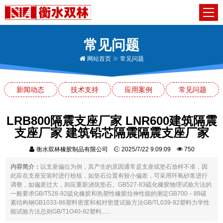
常见问题
网站首页
常见问题
新闻动态
技术支持
应用案例
常见问题
LRB800隔震支座厂家 LNR600建筑隔震
支座厂家 建筑铅芯隔震隔震支座厂家
衡水双林橡胶制品有限公司
2025/7/22 9:09:09
750
内容简介：
以支座偏位为例，其产生的原因通常是支座或垫石放样不准，因
此应在支座安装时进行校核，如垫石位置有较小偏差，可采用环氧砂浆进行
调整，如偏差过大，则应重新浇筑垫石。GB527-83硫化橡胶物理试验方法的
一般要求GB/T528-92硫化橡胶和热塑性橡胶拉伸性能的测定GB700－88碳
素结构钢GB1033-86塑料密度和相对密度试验方法GB/TL039-92塑料力学性
能试验方法总则GB/T1O40-92塑料......