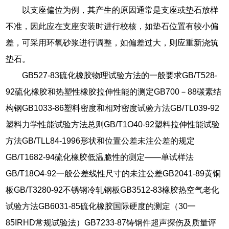
以支座偏位为例，其产生的原因通常是支座或垫石放样
不准，因此应在支座安装时进行校核，如垫石位置有较小偏
差，可采用环氧砂浆进行调整，如偏差过大，则应重新浇筑
垫石。
GB527-83硫化橡胶物理试验方法的一般要求GB/T528-
92硫化橡胶和热塑性橡胶拉伸性能的测定GB700－88碳素结
构钢GB1033-86塑料密度和相对密度试验方法GB/TL039-92
塑料力学性能试验方法总则GB/T1O40-92塑料拉伸性能试验
方法GB/TLL84-1996形状和位置公差未注公差的规定
GB/T1682-94硫化橡胶低温脆性的测定——单试样法
GB/T18O4-92一般公差线性尺寸的未注公差GB2041-89黄铜
板GB/T3280-92不锈钢冷轧钢板GB3512-83橡胶热空气老化
试验方法GB6031-85硫化橡胶国际硬度的测定（30一
85IRHD常规试验法）GB7233-87铸钢件超声探伤及质量评