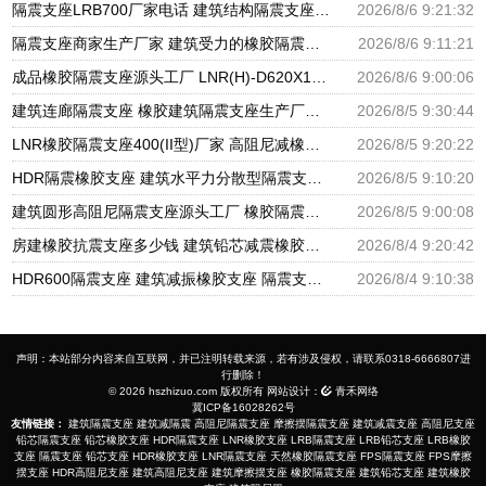
隔震支座LRB700厂家电话 建筑结构隔震支座厂家电话 LNR900隔震橡胶支座生产加工
2026/8/6 9:21:32
隔震支座商家生产厂家 建筑受力的橡胶隔震支座厂家 LNR隔震支座500厂家
2026/8/6 9:11:21
成品橡胶隔震支座源头工厂 LNR(H)-D620X179隔震支座源头工厂 水平分散型隔震支座生产厂家
2026/8/6 9:00:06
建筑连廊隔震支座 橡胶建筑隔震支座生产厂家 建筑铅芯隔振支座厂家
2026/8/5 9:30:44
LNR橡胶隔震支座400(II型)厂家 高阻尼减橡胶隔震支座厂家 建筑橡胶建筑隔震支座厂家
2026/8/5 9:20:22
HDR隔震橡胶支座 建筑水平力分散型隔震支座生产厂家 圆形高阻尼隔震支座的源头工厂
2026/8/5 9:10:20
建筑圆形高阻尼隔震支座源头工厂 橡胶隔震支座定制厂家 建筑橡胶隔震支座LRB500源头工厂
2026/8/5 9:00:08
房建橡胶抗震支座多少钱 建筑铅芯减震橡胶隔震支座厂家 LNR500橡胶支座厂家电话
2026/8/4 9:20:42
HDR600隔震支座 建筑减振橡胶支座 隔震支座厂家批发
2026/8/4 9:10:38
声明：本站部分内容来自互联网，并已注明转载来源，若有涉及侵权，请联系0318-6666807进
行删除！
© 2026 hszhizuo.com 版权所有 网站设计：
青禾网络
冀ICP备16028262号
友情链接：
建筑隔震支座
建筑减隔震
高阻尼隔震支座
摩擦摆隔震支座
建筑减震支座
高阻尼支座
铅芯隔震支座
铅芯橡胶支座
HDR隔震支座
LNR橡胶支座
LRB隔震支座
LRB铅芯支座
LRB橡胶
支座
隔震支座
铅芯支座
HDR橡胶支座
LNR隔震支座
天然橡胶隔震支座
FPS隔震支座
FPS摩擦
摆支座
HDR高阻尼支座
建筑高阻尼支座
建筑摩擦摆支座
橡胶隔震支座
建筑铅芯支座
建筑橡胶