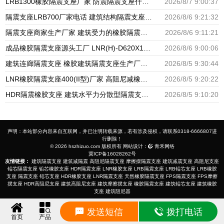
LRB1300橡胶隔震支座厂家 防震隔震支座什么价格 LRB700铅芯橡胶隔震支座什么价格
2026/8/7 9:00:37
隔震支座LRB700厂家电话 建筑结构隔震支座厂家电话 LNR900隔震橡胶支座生产加工
2026/8/6 9:21:32
隔震支座商家生产厂家 建筑受力的橡胶隔震支座厂家 LNR隔震支座500厂家
2026/8/6 9:11:21
成品橡胶隔震支座源头工厂 LNR(H)-D620X179隔震支座源头工厂 水平分散型隔震支座生产厂家
2026/8/6 9:00:06
建筑连廊隔震支座 橡胶建筑隔震支座生产厂家 建筑铅芯隔振支座厂家
2026/8/5 9:30:44
LNR橡胶隔震支座400(II型)厂家 高阻尼减橡胶隔震支座厂家 建筑橡胶建筑隔震支座厂家
2026/8/5 9:20:22
HDR隔震橡胶支座 建筑水平力分散型隔震支座生产厂家 圆形高阻尼隔震支座的源头工厂
2026/8/5 9:10:20
声明：本站部分内容来自互联网，并已注明转载来源，若有涉及侵权，请联系0318-6666807进
行删除！
© 2026 hszhizuo.com 版权所有 网站设计：
青禾网络
冀ICP备16028262号
友情链接：
建筑隔震支座
建筑减隔震
高阻尼隔震支座
摩擦摆隔震支座
建筑减震支座
高阻尼支座
铅芯隔震支座
铅芯橡胶支座
HDR隔震支座
LNR橡胶支座
LRB隔震支座
LRB铅芯支座
LRB橡胶
支座
隔震支座
铅芯支座
HDR橡胶支座
LNR隔震支座
天然橡胶隔震支座
FPS隔震支座
FPS摩擦
摆支座
HDR高阻尼支座
建筑高阻尼支座
建筑摩擦摆支座
橡胶隔震支座
建筑铅芯支座
建筑橡胶
支座
建筑阻尼器
发送短信
拨打电话
首页
产品