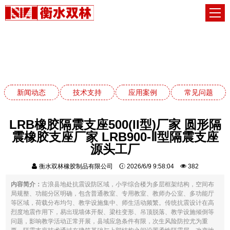
技术支持
网站首页
技术支持
新闻动态
技术支持
应用案例
常见问题
LRB橡胶隔震支座500(II型)厂家 圆形隔
震橡胶支座厂家 LRB900-Ⅱ型隔震支座
源头工厂
衡水双林橡胶制品有限公司
2026/6/9 9:58:04
382
内容简介：
古浪县地处抗震设防区域，小学综合楼为多层框架结构，空间布
局规整、功能分区明确，包含普通教室、专用教室、教师办公室、多功能厅
等区域，荷载分布均匀、教学设施集中、师生活动频繁。传统抗震设计在高
烈度地震作用下，易出现墙体开裂、梁柱变形、吊顶脱落、教学设施倾倒等
问题，影响教学活动正常开展，县域应急条件有限，次生风险防控尤为重