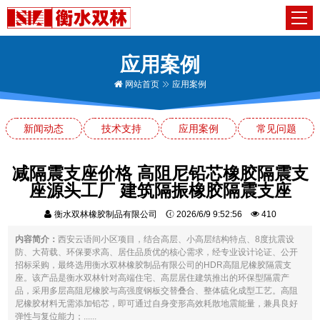
应用案例
网站首页
应用案例
新闻动态
技术支持
应用案例
常见问题
减隔震支座价格 高阻尼铅芯橡胶隔震支
座源头工厂 建筑隔振橡胶隔震支座
衡水双林橡胶制品有限公司
2026/6/9 9:52:56
410
内容简介：
西安云语间小区项目，结合高层、小高层结构特点、8度抗震设
防、大荷载、环保要求高、居住品质优的核心需求，经专业设计论证、公开
招标采购，最终选用衡水双林橡胶制品有限公司的HDR高阻尼橡胶隔震支
座。该产品是衡水双林针对高端住宅、高层居住建筑推出的环保型隔震产
品，采用多层高阻尼橡胶与高强度钢板交替叠合、整体硫化成型工艺。高阻
尼橡胶材料无需添加铅芯，即可通过自身变形高效耗散地震能量，兼具良好
弹性与复位能力；......