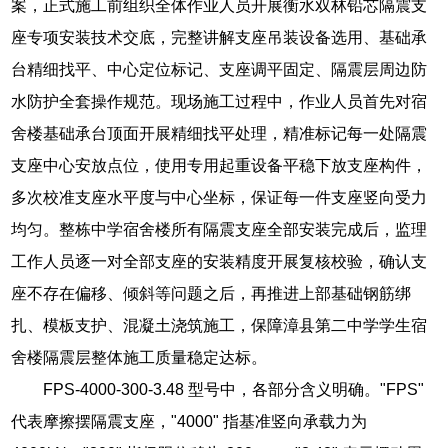
案，正式施工前组织全体作业人员开展衡水双林铅芯隔震支
座专项安装技术交底，完整讲解支座吊装设备选用、基础承
台精细找平、中心定位标记、支座调平固定、隔震层周边防
水防护全套操作规范。现场施工过程中，作业人员首先对宿
舍楼基础承台顶面开展精细找平处理，精准标记每一处隔震
支座中心安放点位，使用专用起重设备平稳下放支座构件，
多次校准支座水平度与中心坐标，保证每一件支座竖向受力
均匀。整栋中学宿舍楼所有隔震支座全部安装完成后，监理
工作人员逐一对全部支座的安装精度开展复核校验，确认支
座不存在偏移、倾斜等问题之后，再推进上部基础钢筋绑
扎、模板支护、混凝土浇筑施工，保障漳县第二中学学生宿
舍楼隔震层整体施工质量稳定达标。
FPS-4000-300-3.48 型号中，各部分含义明确。"FPS"
代表摩擦摆隔震支座，"4000" 指基准竖向承载力为