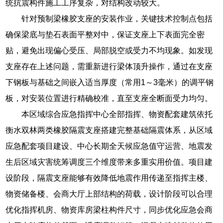
统抗震构件施工工序复杂，对结构改动较大。
针对预制梁橡胶支座的安装作业，关键技术控制点包括
确保梁底与垫石表面平整对中，保证支座上下表面完全密
贴，避免出现偏心受压、局部脱空或受力不均现象。如发现
支座存在上述问题，需重新进行梁体顶升操作，通过在支座
下钢板与基础之间嵌入适当厚度（常用1～3毫米）的调平钢
板，对安装位置进行精确校准，直至支座全断面受力均匀。
本区域综合应急指挥中心全部指挥、物资配套建筑依托
衡水双林两类橡胶隔震支座搭建完整基础隔震体系，从区域
应急配套项目建设、中心长期全天候应急值守运营、地震发
生后区域灾害统筹调度三个维度带来多重实用价值。项目建
设阶段，隔震支座能够有效降低地震作用传递至指挥主楼、
物资储备楼、会商大厅上部结构的荷载，设计阶段可以合理
优化指挥机房、物资库房梁柱构件尺寸，同步优化应急会商