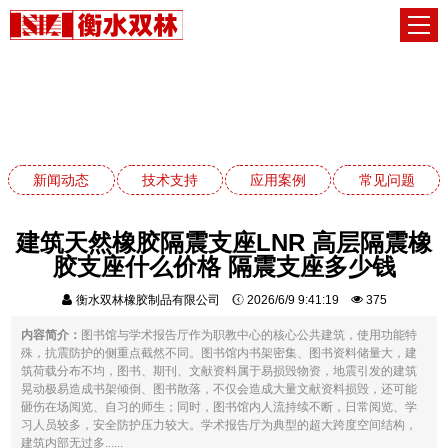
新闻动态
网站首页
新闻动态
新闻动态
技术支持
应用案例
常见问题
建筑天然橡胶隔震支座LNR 高层隔震橡
胶支座什么价格 隔震支座多少钱
衡水双林橡胶制品有限公司
2026/6/9 9:41:19
375
内容简介：
图书馆与学术报告厅作为职教中心的核心公共建筑，使用功能特
殊，抗震防护的侧重点截然不同。图书馆内书架密集、图书资料储量大，建
筑荷载分布不均，图书、期刊、文献资料属于易损毁物资，地震引发的建筑
晃动极易造成书架倾倒、图书散落，不仅会造成大量文献资料损毁，还可能
砸伤在场阅览、自习的师生；同时，图书馆内人流持续不断，日常阅览、学
习人员较多，安全防护压力较大。学术报告厅为典型的超大跨度空间结构，
建筑内部无过多......