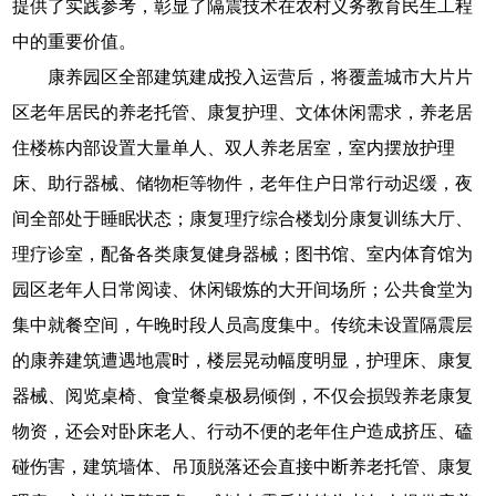
提供了实践参考，彰显了隔震技术在农村义务教育民生工程
中的重要价值。
康养园区全部建筑建成投入运营后，将覆盖城市大片片
区老年居民的养老托管、康复护理、文体休闲需求，养老居
住楼栋内部设置大量单人、双人养老居室，室内摆放护理
床、助行器械、储物柜等物件，老年住户日常行动迟缓，夜
间全部处于睡眠状态；康复理疗综合楼划分康复训练大厅、
理疗诊室，配备各类康复健身器械；图书馆、室内体育馆为
园区老年人日常阅读、休闲锻炼的大开间场所；公共食堂为
集中就餐空间，午晚时段人员高度集中。传统未设置隔震层
的康养建筑遭遇地震时，楼层晃动幅度明显，护理床、康复
器械、阅览桌椅、食堂餐桌极易倾倒，不仅会损毁养老康复
物资，还会对卧床老人、行动不便的老年住户造成挤压、磕
碰伤害，建筑墙体、吊顶脱落还会直接中断养老托管、康复