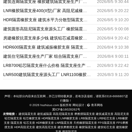
建筑连廊隔震支座 橡胶建筑隔震支座生产厂家 建筑铅芯隔振支座厂家
2026/8/5 9:30:44
LNR橡胶隔震支座400(II型)厂家 高阻尼减橡胶隔震支座厂家 建筑橡胶建筑隔震支座厂家
2026/8/5 9:20:22
HDR隔震橡胶支座 建筑水平力分散型隔震支座生产厂家 圆形高阻尼隔震支座的源头工厂
2026/8/5 9:10:20
建筑圆形高阻尼隔震支座源头工厂 橡胶隔震支座定制厂家 建筑橡胶隔震支座LRB500源头工厂
2026/8/5 9:00:08
房建橡胶抗震支座多少钱 建筑铅芯减震橡胶隔震支座厂家 LNR500橡胶支座厂家电话
2026/8/4 9:20:42
HDR600隔震支座 建筑减振橡胶支座 隔震支座厂家批发
2026/8/4 9:10:38
建筑住宅隔震支座生产厂家 组合隔震支座厂家电话 LNR隔震橡胶支座厂家电话
2026/8/4 9:00:11
LRB700铅芯隔震支座什么价格 隔震支座生产 HDR1400高阻尼橡胶支座生产厂家
2026/8/3 9:22:42
LNR500建筑隔震支座源头工厂 LNR1100橡胶支座生产厂家 LNR1100支座厂家电话
2026/8/3 9:11:20
声明：本站部分内容来自互联网，并已注明转载来源，若有涉及侵权，请联系0318-6666807进
行删除！
© 2026 hszhizuo.com 版权所有 网站设计：
青禾网络
冀ICP备16028262号
友情链接：
建筑隔震支座
建筑减隔震
高阻尼隔震支座
摩擦摆隔震支座
建筑减震支座
高阻尼支座
铅芯隔震支座
铅芯橡胶支座
HDR隔震支座
LNR橡胶支座
LRB隔震支座
LRB铅芯支座
LRB橡胶
支座
隔震支座
铅芯支座
HDR橡胶支座
LNR隔震支座
天然橡胶隔震支座
FPS隔震支座
FPS摩擦
摆支座
HDR高阻尼支座
建筑高阻尼支座
建筑摩擦摆支座
橡胶隔震支座
建筑铅芯支座
建筑橡胶
支座
建筑阻尼器