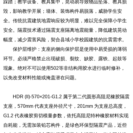
踩踏；教学设备、教具集中，晃动易导致物品坠落、教具损
毁，影响教学开展；墙体、装饰构件易脱落，威胁学生安
全。传统抗震建筑地震响应较为明显，难以完全保障小学生
安全。隔震技术通过隔震支座隔离地震能量，降低建筑晃动
幅度，减少震害风险，契合县域小学校园建筑的抗震需求。
保护层维护：支座的侧向保护层是使用中易受损的薄弱
环节。必须严格禁止出现破损、裂纹、缺胶、露铁、起鼓等
现象。绝对不可以使用502等非结构用胶水进行临时修补，
以免改变材料性能或掩盖潜在问题。
HDR (II)-570×201-G1.2 属于第二代圆形高阻尼橡胶隔震
支座，570mm 代表支座外径尺寸，201mm 为支座总高度，
G1.2 代表橡胶剪切模量参数，依托高阻尼特种橡胶材料实现
自耗能，无需加装铅芯构件，是绿色环保型隔震产品，近些