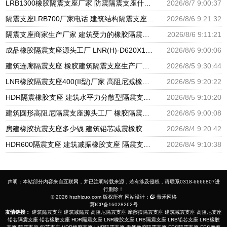
LRB1300橡胶隔震支座厂家 防震隔震支座什么价格 LRB700铅芯橡胶隔震支座什么价格
2026/8/7 9:00:37
隔震支座LRB700厂家电话 建筑结构隔震支座厂家电话 LNR900隔震橡胶支座生产加工
2026/8/6 9:21:32
隔震支座商家生产厂家 建筑受力的橡胶隔震支座厂家 LNR隔震支座500厂家
2026/8/6 9:11:21
成品橡胶隔震支座源头工厂 LNR(H)-D620X179隔震支座源头工厂 水平分散型隔震支座生产厂家
2026/8/6 9:00:06
建筑连廊隔震支座 橡胶建筑隔震支座生产厂家 建筑铅芯隔振支座厂家
2026/8/5 9:30:44
LNR橡胶隔震支座400(II型)厂家 高阻尼减橡胶隔震支座厂家 建筑橡胶建筑隔震支座厂家
2026/8/5 9:20:22
HDR隔震橡胶支座 建筑水平力分散型隔震支座生产厂家 圆形高阻尼隔震支座的源头工厂
2026/8/5 9:10:20
建筑圆形高阻尼隔震支座源头工厂 橡胶隔震支座定制厂家 建筑橡胶隔震支座LRB500源头工厂
2026/8/5 9:00:08
房建橡胶抗震支座多少钱 建筑铅芯减震橡胶隔震支座厂家 LNR500橡胶支座厂家电话
2026/8/4 9:20:42
HDR600隔震支座 建筑减振橡胶支座 隔震支座厂家批发
2026/8/4 9:10:38
声明：本站部分内容来自互联网，并已注明转载来源，若有涉及侵权，请联系0318-6666807进
行删除！
© 2026 hszhizuo.com 版权所有 网站设计：
青禾网络
冀ICP备16028262号
友情链接：
建筑隔震支座
建筑减隔震
高阻尼隔震支座
摩擦摆隔震支座
建筑减震支座
高阻尼支座
铅芯隔震支座
铅芯橡胶支座
HDR隔震支座
LNR橡胶支座
LRB隔震支座
LRB铅芯支座
LRB橡胶