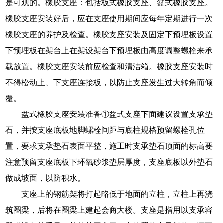
是可观的。橡胶支座：包括板式橡胶支座、盆式橡胶支座。
橡胶支座安装好后，应在支座使用期间应每年定期进行一次
橡胶支座的养护及检查。橡胶支座安装及固定下预埋板设置
下预埋板在架台上在架设架台下预埋板由高度调整螺栓来承
载放置。橡胶支座安装前应检查和清洁箱。橡胶支座安装时
不得松动上、下支座连接板，以防止支座发生过大转角而倾
覆。
盆式橡胶支座安装准备①盆式支座下面建议设置支承垫
石，并按支座底板地脚螺栓间距与底柱规格预留螺栓孔位
置，要求支承垫石表面平整，施工时支承垫石顶面的标高要
注意预留支座底板下环氧砂浆垫层厚度，支座底板以外垫石
做成坡面，以防积水。
支座上的钢筋架将打起略低于地面的立柱，立柱上再浇
筑圈梁，后将在圈梁上建起会商大楼。支座是指用以支承容