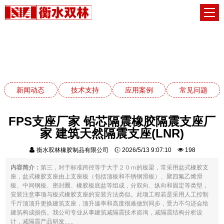
应用案例
网站首页
应用案例
新闻动态
技术支持
应用案例
常见问题
FPS支座厂家 铅芯隔震橡胶隔震支座厂
家 建筑天然隔震支座(LNR)
衡水双林橡胶制品有限公司
2026/5/13 9:07:10
198
内容简介：
第三，对于标准跨径等于大于２０ｍ的板梁，常采用盆式橡胶支
座，盆式橡胶支座由上支座板（包括顶板和不锈钢滑板）、聚四氟乙烯滑
板、中间钢板、密封圈、橡胶板底盆等组成，分双向、纵向和固定等类型，
安装注意事项与板式橡胶支座的安装方法类似。此项工程若是采用人工控制
千斤顶顶升更换建筑支座，顶升速率和高度很难做到同步，受力不匀还会给
建筑构成损伤。我公司专业从事建筑减隔震技术咨询，减隔震结构分析设
计，减隔震产品研发......