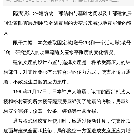
中。1995年1月17日，日本神户大地震，该市的西部邮政大楼和松......
隔震设计:在建筑物上部结构与基础之间以及上部建筑层
间设置限震层.利用软弱隔震层的大变形来减少地震能量的输
入.
限于篇幅，本文选取固定墩(墩号20)和一个活动墩(墩号
19)，研究流入的功率流随支座水平刚度的变化情况。
建筑支座的设计布置与选择支座是一种承受高压力的结
构部件，对支座要求有比较合理的传力方式，使支座传力通
顺，不致发生过度的应力集中。
1995年1月17日，日本神户大地震，该市的西部邮政大
楼和松村研究所大楼等隔震房屋经受了地震的考验，房屋结
构安全完好，仪器、设备、装修等丝毫无损。
通常板式橡胶支座使用时，应通过转动计算，使支座顶
底面与建筑全面积接触，局部脱空一方面造成支座压应力增