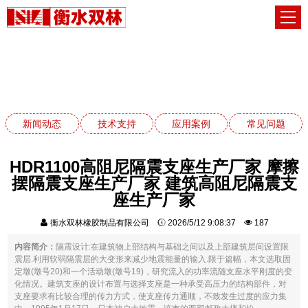
应用案例
网站首页
应用案例
新闻动态
技术支持
应用案例
常见问题
HDR1100高阻尼隔震支座生产厂家 摩擦
摆隔震支座生产厂家 建筑高阻尼隔震支
座生产厂家
衡水双林橡胶制品有限公司
2026/5/12 9:08:37
187
内容简介：
隔震设计:在建筑物上部结构与基础之间以及上部建筑层间设置限
震层.利用软弱隔震层的大变形来减少地震能量的输入.限于篇幅，本文选取固
定墩(墩号20)和一个活动墩(墩号19)，研究流入的功率流随支座水平刚度的变
化情况。建筑支座的设计布置与选择支座是一种承受高压力的结构部件，对
支座要求有比较合理的传力方式，使支座传力通顺，不致发生过度的应力集