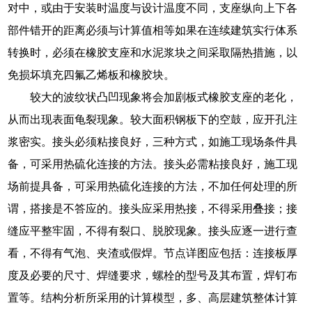
对中，或由于安装时温度与设计温度不同，支座纵向上下各
部件错开的距离必须与计算值相等如果在连续建筑实行体系
转换时，必须在橡胶支座和水泥浆块之间采取隔热措施，以
免损坏填充四氟乙烯板和橡胶块。
较大的波纹状凸凹现象将会加剧板式橡胶支座的老化，
从而出现表面龟裂现象。较大面积钢板下的空鼓，应开孔注
浆密实。接头必须粘接良好，三种方式，如施工现场条件具
备，可采用热硫化连接的方法。接头必需粘接良好，施工现
场前提具备，可采用热硫化连接的方法，不加任何处理的所
谓，搭接是不答应的。接头应采用热接，不得采用叠接；接
缝应平整牢固，不得有裂口、脱胶现象。接头应逐一进行查
看，不得有气泡、夹渣或假焊。节点详图应包括：连接板厚
度及必要的尺寸、焊缝要求，螺栓的型号及其布置，焊钉布
置等。结构分析所采用的计算模型，多、高层建筑整体计算