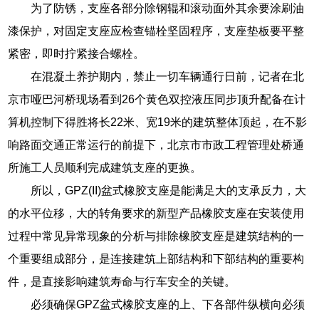
为了防锈，支座各部分除钢辊和滚动面外其余要涂刷油
漆保护，对固定支座应检查锚栓坚固程序，支座垫板要平整
紧密，即时拧紧接合螺栓。
在混凝土养护期内，禁止一切车辆通行日前，记者在北
京市哑巴河桥现场看到26个黄色双控液压同步顶升配备在计
算机控制下得胜将长22米、宽19米的建筑整体顶起，在不影
响路面交通正常运行的前提下，北京市市政工程管理处桥通
所施工人员顺利完成建筑支座的更换。
所以，GPZ(II)盆式橡胶支座是能满足大的支承反力，大
的水平位移，大的转角要求的新型产品橡胶支座在安装使用
过程中常见异常现象的分析与排除橡胶支座是建筑结构的一
个重要组成部分，是连接建筑上部结构和下部结构的重要构
件，是直接影响建筑寿命与行车安全的关键。
必须确保GPZ盆式橡胶支座的上、下各部件纵横向必须