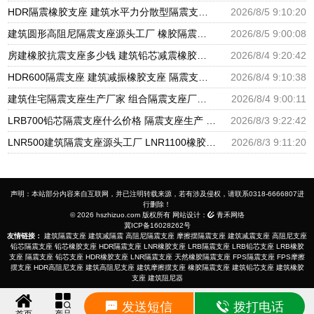
HDR隔震橡胶支座 建筑水平力分散型隔震支座生产厂家 圆形高阻尼隔震支座的源头工厂
2026/8/5 9:10:20
建筑圆形高阻尼隔震支座源头工厂 橡胶隔震支座定制厂家 建筑橡胶隔震支座LRB500源头工厂
2026/8/5 9:00:08
房建橡胶抗震支座多少钱 建筑铅芯减震橡胶隔震支座厂家 LNR500橡胶支座厂家电话
2026/8/4 9:20:42
HDR600隔震支座 建筑减振橡胶支座 隔震支座厂家批发
2026/8/4 9:10:38
建筑住宅隔震支座生产厂家 组合隔震支座厂家电话 LNR隔震橡胶支座厂家电话
2026/8/4 9:00:11
LRB700铅芯隔震支座什么价格 隔震支座生产 HDR1400高阻尼橡胶支座生产厂家
2026/8/3 9:22:42
LNR500建筑隔震支座源头工厂 LNR1100橡胶支座生产厂家 LNR1100支座厂家电话
2026/8/3 9:11:20
声明：本站部分内容来自互联网，并已注明转载来源，若有涉及侵权，请联系0318-6666807进
行删除！
© 2026 hszhizuo.com 版权所有 网站设计：
青禾网络
冀ICP备16028262号
友情链接：
建筑隔震支座
建筑减隔震
高阻尼隔震支座
摩擦摆隔震支座
建筑减震支座
高阻尼支座
铅芯隔震支座
铅芯橡胶支座
HDR隔震支座
LNR橡胶支座
LRB隔震支座
LRB铅芯支座
LRB橡胶
支座
隔震支座
铅芯支座
HDR橡胶支座
LNR隔震支座
天然橡胶隔震支座
FPS隔震支座
FPS摩擦
摆支座
HDR高阻尼支座
建筑高阻尼支座
建筑摩擦摆支座
橡胶隔震支座
建筑铅芯支座
建筑橡胶
支座
建筑阻尼器
发送短信
拨打电话