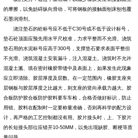
的摩擦，以免妨碍纵向滑动，可将钢板的接触面刨床刨包覆
石墨润滑剂。
浇注垫石的砼标号应不低于C30号或不低于设计标号，
垫石砼顶面应预先用水平尺校准，力求平整而不光滑。浇筑
垫石用的水泥标号应高于300号，支撑垫石要求表面平整但
不光滑。浇筑混凝土安装漏斗，注入混凝土。浇筑时不允许
混凝土溅、填在密封橡胶带缝中及表面上，如果发生此现象
应立即清除。胶层厚度及层数。在一定范围内，橡胶支座夹
层钢板与胶层厚度之比越大，则支座的竖向承载力越大。胶
合板防护胶合板防护胶料要车车检，合格否做好标识，防止
用错。胶料在配制时一定要称量准确，否则再科学的配方设
计，再严格的工艺控制都没有用。胶片接头时，上、下胶片
的长短接头部位应错开10-50MM，以免出现缺胶、断梗等质
量问题。