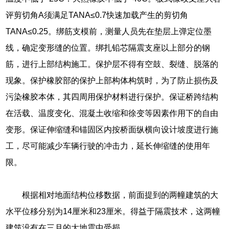
评剪切角A须满足TANA≤0.7快速加载产生的剪切角
TANA≤0.25。绑筋支模前，测量人员先在垫层上弹定位墨
线，确定变形缝的位置。绑扎铅芯隔震支座以上部分的钢
筋，进行上部结构施工。保护层不得有空鼓、裂缝、脱落的
现象。保护橡胶部的保护上部构体构筑时，为了防止损伤及
污染橡胶本体，其四周用保护材料进行保护。保证桥跨结构
在活载、温度变化、混凝土收缩和徐变等因素作用下的自由
变形。保证伸缩缝和锚固区内按桥面纵横向设计坡度进行施
工，尽可能减少车辆行驶的冲击力，延长伸缩缝的使用年
限。
根据相对地面结构位移数据，前面提到的两幢建筑的大
水平位移分别为14厘米和23厘米。得益于隔震技术，这两幢
建筑没有在三月的大地震中受损。