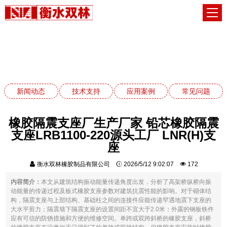
技术支持
网站首页
技术支持
新闻动态
技术支持
应用案例
常见问题
橡胶隔震支座厂生产厂家 铅芯橡胶隔震
支座LRB1100-220源头工厂 LNR(H)支
座
衡水双林橡胶制品有限公司
2026/5/12 9:02:07
172
内容简介：
本文从建筑结构振动能量传递角度出发，分析了高架桥纵桥向振
动能量的传递过程及板式橡胶支座参数对建筑抗震性能的影响。对于砌体结
构，隔震支座与上部结构、基础柱之间的连接件应能传递罕遇地震下支座的
大水平剪力；隔震墙下隔震支座的设置间距不宜大于2.0米；外露的钢板铁件
应有可信的防锈措施和方便的维修空间。单跨或双跨斜桥的橡胶支座，斜桥