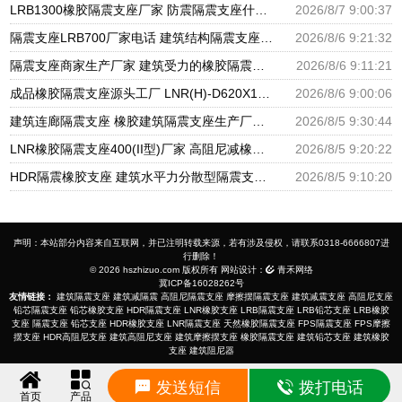
LRB1300橡胶隔震支座厂家 防震隔震支座什么价格 LRB700铅芯橡胶隔震支座什么价格
2026/8/7 9:00:37
隔震支座LRB700厂家电话 建筑结构隔震支座厂家电话 LNR900隔震橡胶支座生产加工
2026/8/6 9:21:32
隔震支座商家生产厂家 建筑受力的橡胶隔震支座厂家 LNR隔震支座500厂家
2026/8/6 9:11:21
成品橡胶隔震支座源头工厂 LNR(H)-D620X179隔震支座源头工厂 水平分散型隔震支座生产厂家
2026/8/6 9:00:06
建筑连廊隔震支座 橡胶建筑隔震支座生产厂家 建筑铅芯隔振支座厂家
2026/8/5 9:30:44
LNR橡胶隔震支座400(II型)厂家 高阻尼减橡胶隔震支座厂家 建筑橡胶建筑隔震支座厂家
2026/8/5 9:20:22
HDR隔震橡胶支座 建筑水平力分散型隔震支座生产厂家 圆形高阻尼隔震支座的源头工厂
2026/8/5 9:10:20
声明：本站部分内容来自互联网，并已注明转载来源，若有涉及侵权，请联系0318-6666807进
行删除！
© 2026 hszhizuo.com 版权所有 网站设计：
青禾网络
冀ICP备16028262号
友情链接：
建筑隔震支座
建筑减隔震
高阻尼隔震支座
摩擦摆隔震支座
建筑减震支座
高阻尼支座
铅芯隔震支座
铅芯橡胶支座
HDR隔震支座
LNR橡胶支座
LRB隔震支座
LRB铅芯支座
LRB橡胶
支座
隔震支座
铅芯支座
HDR橡胶支座
LNR隔震支座
天然橡胶隔震支座
FPS隔震支座
FPS摩擦
摆支座
HDR高阻尼支座
建筑高阻尼支座
建筑摩擦摆支座
橡胶隔震支座
建筑铅芯支座
建筑橡胶
支座
建筑阻尼器
发送短信
拨打电话
首页
产品