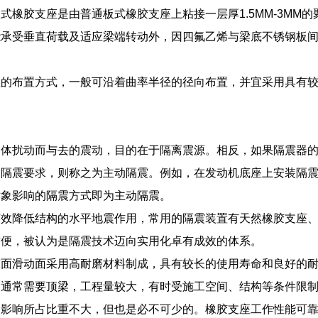
式橡胶支座是由普通板式橡胶支座上粘接一层厚1.5MM-3MM
承受垂直荷载及适应梁端转动外，因四氟乙烯与梁底不锈钢板间的
座的布置方式，一般可沿着曲率半径的径向布置，并宜采用具有
物体扰动而与去的震动，目的在于隔离震源。相反，如果隔震器
的隔震要求，则称之为主动隔震。例如，在发动机底座上安装隔
对象影响的隔震方式即为主动隔震。
有效降低结构的水平地震作用，常用的隔震装置有天然橡胶支座
方便，被认为是隔震技术迈向实用化卓有成效的体系。
球面滑动面采用高耐磨材料制成，具有较长的使用寿命和良好的
换通常需要顶梁，工程量较大，有时受施工空间、结构等条件限
的影响所占比重不大，但也是必不可少的。橡胶支座工作性能可