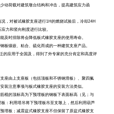
减少动荷载对建筑墩台结构和冲击，提高建筑应力函
况，对被试橡胶支座进行1H的燃烧试验后，冷却24H
压应力和竖向刚度进行比较。
不能及时排除将会降低板式橡胶支座的使用寿命。
薄钢板镶嵌、粘合、硫化而成的一种建筑支座产品。
被广泛的应用于全国及，得到了外专家的充分肯定和高度评
胶支座由上支座板（包括顶板和不锈钢滑板）、聚四氟
，安装注意事项与板式橡胶支座的安装方法类似。
钢筋棍的顶标高为下预埋板的钢板下表面标高（见；与
埋板：利用塔吊将下预埋板吊至支墩上，然后利用葫芦
下预埋板；减震盆式橡胶支座不但保留了原盆式橡胶支