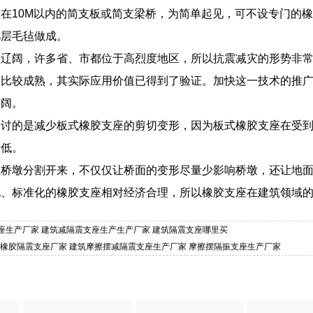
在10M以内的简支板或简支梁桥，为简单起见，可不设专门的
几层毛毡做成。
员辽阔，许多省、市都位于高烈度地区，所以抗震减灾的形势非
已比较成熟，其实际应用价值已得到了验证。加快这一技术的推
广阔。
探讨的是减少板式橡胶支座的剪切变形，因为板式橡胶支座在受
降低。
和桥墩分割开来，不仅仅让桥面的变形尽量少影响桥墩，还让地
化、标准化的橡胶支座相对经济合理，所以橡胶支座在建筑领域
芯支座生产厂家 建筑减隔震支座生产生产厂家 建筑隔震支座哪里买
分散橡胶隔震支座厂家 建筑摩擦摆减隔震支座生产厂家 摩擦摆隔振支座生产厂家