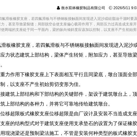
衡水双林橡胶制品有限公司
2026/5/11 9
.6对四氟滑板橡胶支座，若四氟滑板与不锈钢板接触面间发现进入泥沙或硅脂油干涸时
应力，甚至导致梁裂缝；局部脱空会使支座偏心载荷作用下，局部压力过高造成支座开
使两端的支座处于同一平面内，梁的纵向倾斜度应该加以控制，以支座不产生初始剪....
对四氟滑板橡胶支座，若四氟滑板与不锈钢板接触面间发现进入泥
变应力状态建筑上部结构，梁体产生转矩，附加应力，甚至导致
裂。
在重力作用下橡胶支座上下表面相互平行且同梁底，墩台顶面全
控制，以支座不产生初始剪切变形为佳。
连接建筑上部结构和下部结构的关键部件，架设于建筑墩台上，
建筑上部结构的各种力，并将它可靠地传给建筑墩台。
座位移超限板式橡胶支座位移超限是由厂设计及安装不当造成支
胶支座的结构型式对于建筑支座使用支承垫石的设置为了保证橡
采用现浇梁还是预制梁法施工，不管是安装何种类型的板式橡胶