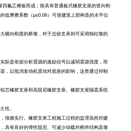
的聚四氟乙烯板而成；除具有普通板式橡胶支座的竖向刚
低摩擦系数（μ≤0.06）可使建筑上部构造的水平位
较大横向刚度的桥墩，对于总铰支承则可采用独柱墩的
的实际是依据分析震源的激励信号以减弱震源强度，而
震器，以抵消发动机震动对底座的影响，这类通过抑制
、铅芯橡胶支座和高阻尼橡胶支座。橡胶支座隔震系统
耐久性。
制，很难实行。橡胶支座工程施工过程的监理虽然对建
靠，具有良好的弹性阻尼、可减少动载对桥跨结构及墩