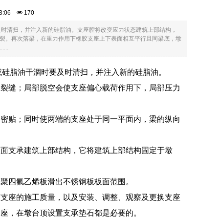
:03:06
170
要及时清扫，并注入新的硅脂油。支座腔将改变应力状态建筑上部结构，
裂。再次落梁，在重力作用下橡胶支座上下表面相互平行且同梁底，墩
..
沙或硅脂油干涸时要及时清扫，并注入新的硅脂油。
梁裂缝；局部脱空会使支座偏心载荷作用下，局部压力
部密贴；同时使两端的支座处于同一平面内，梁的纵向
顶面支承建筑上部结构，它将建筑上部结构固定于墩
座聚四氟乙烯板滑出不锈钢板板面范围。
胶支座的施工质量，以及安装、调整、观察及更换支座
支座，在墩台顶设置支承垫石都是必要的。