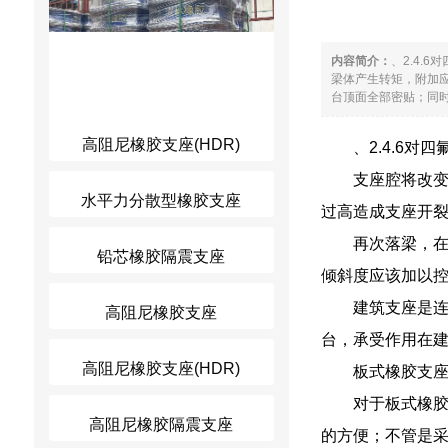
内容简介：
、2.4
梁体产生转矩，附加
台顶面全部密贴；同时
高阻尼橡胶支座(HDR)
、2.4.6
支座腔将改
水平力分散型橡胶支座
过高造成支座开
再次落梁，
铅芯橡胶隔震支座
倾斜度应该加以
建筑支座是
高阻尼橡胶支座
台，承受作用在
高阻尼橡胶支座(HDR)
板式橡胶支
对于板式橡
高阻尼橡胶隔震支座
的方便；不管是