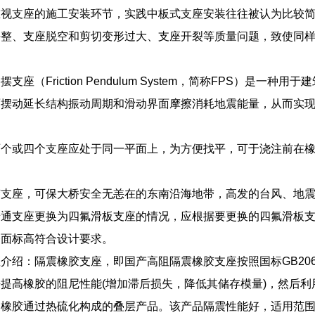
重视支座的施工安装环节，实践中板式支座安装往往被认为比较
平整、支座脱空和剪切变形过大、支座开裂等质量问题，致使同
摆支座（Friction Pendulum System，简称FPS）
面摆动延长结构振动周期和滑动界面摩擦消耗地震能量，从而实
两个或四个支座应处于同一平面上，为方便找平，可于浇注前在
胶支座，可保大桥安全无恙在的东南沿海地带，高发的台风、地
普通支座更换为四氟滑板支座的情况，应根据要更换的四氟滑板
桥面标高符合设计要求。
介绍：隔震橡胶支座，即国产高阻隔震橡胶支座按照国标GB206
提高橡胶的阻尼性能(增加滞后损失，降低其储存模量)，然后
和橡胶通过热硫化构成的叠层产品。该产品隔震性能好，适用范