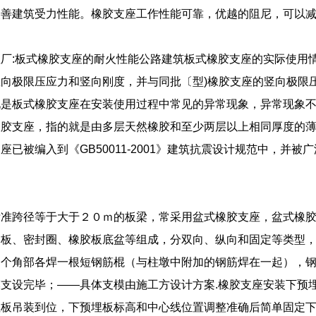
改善建筑受力性能。橡胶支座工作性能可靠，优越的阻尼，可以
厂:板式橡胶支座的耐火性能公路建筑板式橡胶支座的实际使用情
向极限压应力和竖向刚度，并与同批〔型)橡胶支座的竖向极限
况是板式橡胶支座在安装使用过程中常见的异常现象，异常现象
橡胶支座，指的就是由多层天然橡胶和至少两层以上相同厚度的
座已被编入到《GB50011-2001》建筑抗震设计规范中，并
标准跨径等于大于２０ｍ的板梁，常采用盆式橡胶支座，盆式橡
钢板、密封圈、橡胶板底盆等组成，分双向、纵向和固定等类型
四个角部各焊一根短钢筋棍（与柱墩中附加的钢筋焊在一起），
支设完毕；——具体支模由施工方设计方案.橡胶支座安装下预
埋板吊装到位，下预埋板标高和中心线位置调整准确后简单固定