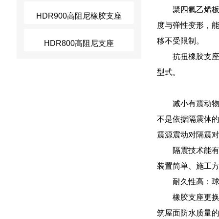
聚四氟乙烯板
HDR900高阻尼橡胶支座
度与弹性变形，能
移不受限制。
HDR800高阻尼支座
抗扭橡胶支
型式。
减小有震动
不是依据隔震体
震源震动对隔震
隔震技术能
装置简单、施工
耐久性高：
橡胶支座更
筑屋面防水质量