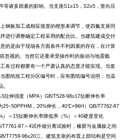
等诸多因素的影响。当支座S1≥15，S2≥5，竖向压
将上钢板加工成相应坡度的楔形来调节，使四氟支座同
试拌进行调整确定工程采用的配合比。当建筑建成交付
注意的是由于现场各方面条件不利因素的存在，在计算
是不容忽视的。当然它还要承受操作时的振动与地震载
施工各过程都要有一个严肃认真的态度才能实现。当套
。当图纸按工程分区编号时，应有图纸编号说明；当温
品。
拉伸强度（MPA）GB/T528-98≥17扯断伸长率
5~50PPHM，20%伸长，40℃×96H）GB/T7762-87
率（%）＜15扯断伸长率降低率（%）＜40硬度变化
/T7761-87＞4试件做分离试验时，橡胶与金属板之间
GB/T7759-96≤20三、建筑支座的布置上部结构是空间