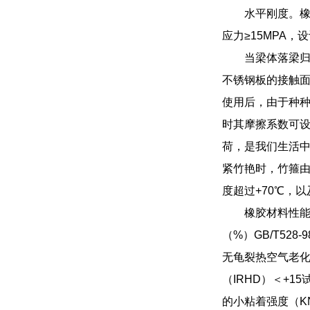
水平刚度。橡
应力≥15MPA，
当梁体落梁
不锈钢板的接触
使用后，由于种
时其摩擦系数可设
荷，是我们生活
紧竹艳时，竹箍
度超过+70℃，
橡胶材料性能要
（%）GB/T528-
无龟裂热空气老化试
（IRHD）＜+1
的小粘着强度（KN/