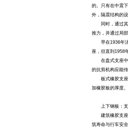
的。只有在中震
外，隔震结构的
同时，通过
推力，并通过局
早在1936
座，但直到195
在盘式支座中
的抗剪机构应能传
板式橡胶支
加橡胶板的厚度
上下钢板：
建筑橡胶支
筑寿命与行车安