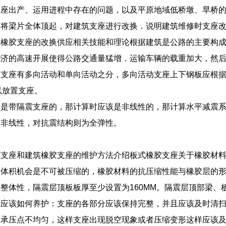
支座出产、运用进程中存在的问题，以及平原地域低桥墩、旱桥
法将梁片全体顶起，对建筑支座进行改换．说明建筑维修时支座
式橡胶支座的改换供应相关技能和理论根据建筑是公路的主要构
经济的高速开展使得公路交通量猛增．运输车辆的载重加大，然
胶支座有多向活动和单向活动之分，多向活动支座上下钢板应根
以放置支座。
然是带隔震支座的，那计算时应该是非线性的，那计算水平减震
为非线性，对抗震结构则为全弹性。
筑支座和建筑橡胶支座的维护方法介绍板式橡胶支座关于橡胶材
其体积机会是不可被压缩的，橡胶材料的抗压缩性能与橡胶层的
整体性，隔震层顶板板厚至少设置为160MM。隔震层顶部梁
座应该如何养护：支座的各部分应该保持完整，并且应该及时清
的承压点不均匀，这样支座出现脱空现象或者压缩变形这样应该