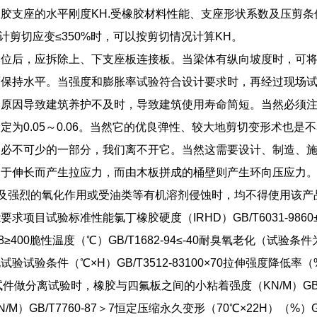
胶支座的水平刚度KH.受橡胶材料性能、支座形状系数及压剪条件
设计剪切应变≤350%时，可以按剪切情况计算KH。
归位后，应拆除上、下支座板连接板。当梁体有纵向坡度时，可
面保持水平。当强度和膨胀率试验符合设计要求时，再经过现场
种原因导致建筑养护不及时，导致建筑使用寿命简短。当然必须
定为0.05～0.06。当然它的优良弹性、较大地剪切变形术也
中必不可少的一部分，我们离不开它。当然这需要设计、制造、
由于伸长而产生拉应力，而由木板拼成的桶壁则产生环向压应力
以及强烈的氧化作用或受油类等有机溶剂侵蚀时，均不得使用该产
求项目试验标准性能氯丁橡胶硬度（IRHD）GB/T6031-9860±3
98≥400脆性温度（℃）GB/T1682-94≤-40耐臭氧老化（试验条件为2
验试验条件（℃×H）GB/T3512-83100×70拉伸强度降低
5试件做分离试验时，橡胶与四氟板之间的小粘着强度（KN/M）GB
M）GB/T7760-87＞7恒定压缩永久变形（70℃×22H）（%）