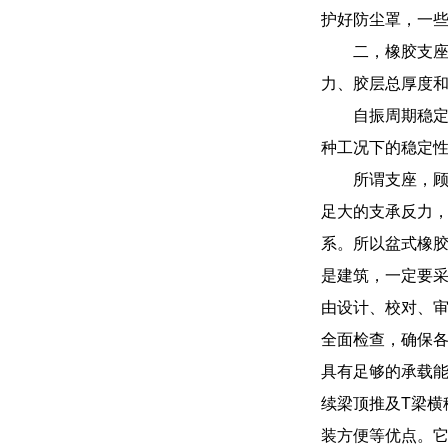
护好防尘罩，一
二，橡胶支
力、胶层总厚度
自振周期稳
种工况下的稳定
所谓支座，顾
足大的支承反力
系。所以盆式橡
是建筑，一定要
由设计、校对、
全面检查，确保
具有足够的承载能
续梁顶推及T梁横
装方便等优点。它