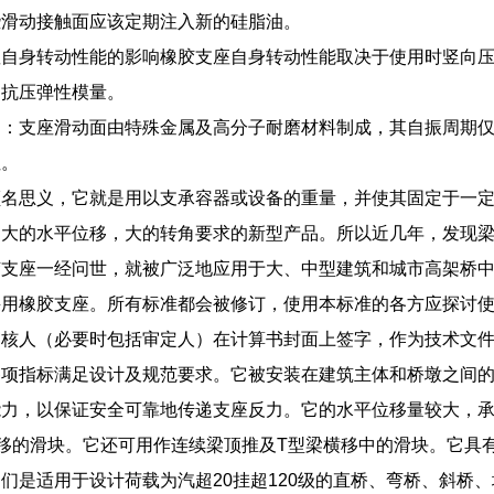
些滑动接触面应该定期注入新的硅脂油。
座自身转动性能的影响橡胶支座自身转动性能取决于使用时竖向
和抗压弹性模量。
定：支座滑动面由特殊金属及高分子耐磨材料制成，其自振周期
性。
名思义，它就是用以支承容器或设备的重量，并使其固定于一定位置
，大的水平位移，大的转角要求的新型产品。所以近几年，发现
胶支座一经问世，就被广泛地应用于大、中型建筑和城市高架桥
采用橡胶支座。所有标准都会被修订，使用本标准的各方应探讨
审核人（必要时包括审定人）在计算书封面上签字，作为技术文
各项指标满足设计及规范要求。它被安装在建筑主体和桥墩之间
力，以保证安全可靠地传递支座反力。它的水平位移量较大，承载力
移的滑块。它还可用作连续梁顶推及T型梁横移中的滑块。它具
们是适用于设计荷载为汽超20挂超120级的直桥、弯桥、斜桥