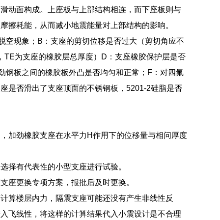
面滑动面构成。上座板与上部结构相连，而下座板则与
生摩擦耗能，从而减小地震能量对上部结构的影响。
脱空现象；B：支座的剪切位移是否过大（剪切角应不
E，TE为支座的橡胶层总厚度）D：支座橡胶保护层是否
劲钢板之间的橡胶板外凸是否均匀和正常；F：对四氟
是否滑出了支座顶面的不锈钢板，5201-2硅脂是否
，加劲橡胶支座在水平力H作用下的位移量与相问厚度
，选择有代表性的小型支座进行试验。
胶支座更换专项方案，报批后及时更换。
下计算楼层内力，隔震支座可能还没有产生非线性反
进入飞线性，将这样的计算结果代入小震设计是不合理