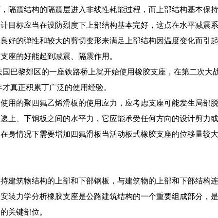
下，隔震结构的隔震层进入非线性耗能过程，而上部结构基本保
设计目标应当在设防烈度下上部结构基本完好，这点在水平减震
其良好的弹性和较大的剪切变形来满足上部结构因温度变化而引
部支座的好能起到减震、隔震作用。
年法国巴黎郊区的一座铁路桥上就开始使用橡胶支座，在第二次大
8年才真正积累丁广泛的使用经验。
使用的聚四氟乙烯滑板的使用应力，应考虑支座可能发生局部脱
递上、下钢板之间的水平力，它应能承受任何方向的设计剪力或
座在身情况下需要增加四氟滑板当活动板式橡胶支座的位移量较
。
支持建筑物结构的上部和下部钢板，与建筑物的上部和下部结构
座安装力学分析橡胶支座是公路建筑结构的一个重要组成部分，
全的关键部位。