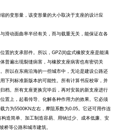
压缩的变形量，该变形量的大小取决于支座的设计应
仅与滑动面曲率半径有关，而与载重无关，能保证在各
的支承部件。所以，GPZ(II)盆式橡胶支座是能满
梁体普遍出现裂缝病害，与橡胶支座病害也有密切关
中。所以在东南沿海的一些城市中，无论是建设公路还
使用下列标准新版本的可能性。所有计算书应校审，并
件归档。所有支座更换完毕后，再对安装的新支座进行
的位置上，起着传导、化解各种作用力的效果。它必须
为5500KN左右，摩阻系数为0.05。它还可用作连
有构造简单、加工制造容易、用钠过少、成本低廉、安
、坡桥等公路和城市建筑。