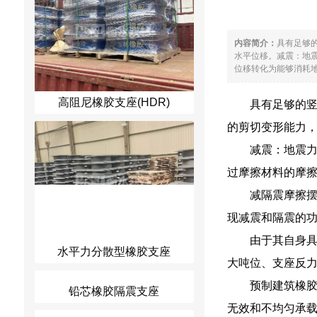
内容简介：
具有足够
水平位移。减震：地
位移转化为能够消耗地
高阻尼橡胶支座(HDR)
具有足够的
的剪切变形能力
减震：地震
过摩擦材料的摩
减隔震摩擦摆
现减震和隔震的
由于其自身
水平力分散型橡胶支座
大吨位、支座反
预制建筑橡
铅芯橡胶隔震支座
无效和不均匀承