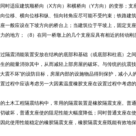
同时适应建筑顺桥向（X方向）和横桥向（Y方向）的变形；支
纵向位移、横向位移和纵、恒向转角应尽可能不受约束；铁路建
支座一般应设在下坡方向的桥台上；当建筑位于平坡上，固定支
力的地方；（8）在同一桥墩上的几个支座应具有相近的转动刚
。
过隔震消能装置安放在结构的底部和基础（或底部和柱底）之间
产生的能量消弥其中，从而减轻上部房屋的破坏。与传统的抗震
至“大震不坏”的设防目标，房屋内部的设施物品得到保护，减小
设置过程中应该考虑另一大因素温度橡胶支座在设置过程中考虑
。
的土木工程隔震结构中，常用的隔震装置是橡胶隔震支座。普通
剪切破坏，普通支座使的阻尼性能大幅度降低；同时普通支座在
。因此使用性能稳定的橡胶隔震支座，橡胶隔震支座既能有效地