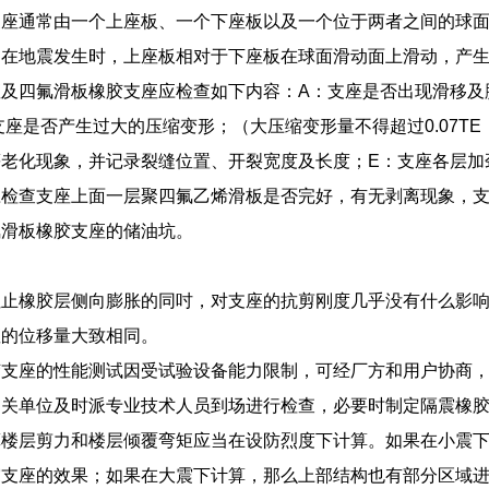
支座通常由一个上座板、一个下座板以及一个位于两者之间的球
。在地震发生时，上座板相对于下座板在球面滑动面上滑动，产
及四氟滑板橡胶支座应检查如下内容：A：支座是否出现滑移及
：支座是否产生过大的压缩变形；（大压缩变形量不得超过0.07T
老化现象，并记录裂缝位置、开裂宽度及长度；E：支座各层加
检查支座上面一层聚四氟乙烯滑板是否完好，有无剥离现象，支座
氟滑板橡胶支座的储油坑。
阻止橡胶层侧向膨胀的同吋，对支座的抗剪刚度几乎没有什么影响
座的位移量大致相同。
胶支座的性能测试因受试验设备能力限制，可经厂方和用户协商
相关单位及时派专业技术人员到场进行检查，必要时制定隔震橡
算楼层剪力和楼层倾覆弯矩应当在设防烈度下计算。如果在小震
震支座的效果；如果在大震下计算，那么上部结构也有部分区域