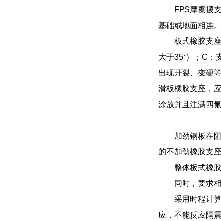
FPS摩擦摆
基础或地面相连
板式橡胶支座
大于35°）；C
出现开裂、变硬等
滑板橡胶支座，应
涂放并且注满四
加劲钢板在
的不加劲橡胶支
整体板式橡
同时，要求
采用时程计
应，不能反应隔