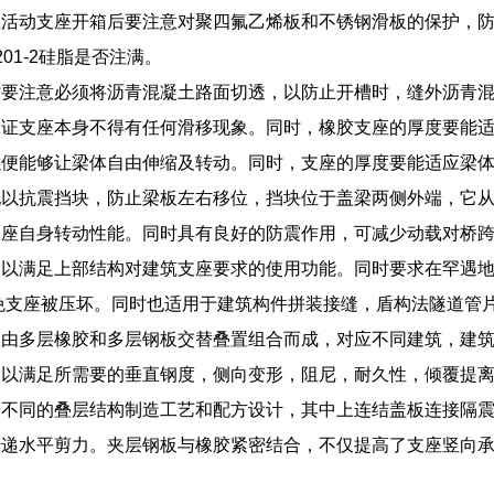
座活动支座开箱后要注意对聚四氟乙烯板和不锈钢滑板的保护，
01-2硅脂是否注满。
时要注意必须将沥青混凝土路面切透，以防止开槽时，缝外沥青
保证支座本身不得有任何滑移现象。同时，橡胶支座的厚度要能
以便能够让梁体自由伸缩及转动。同时，支座的厚度要能适应梁
配以抗震挡块，防止梁板左右移位，挡块位于盖梁两侧外端，它
支座自身转动性能。同时具有良好的防震作用，可减少动载对桥
，以满足上部结构对建筑支座要求的使用功能。同时要求在罕遇
避免支座被压坏。同时也适用于建筑构件拼装接缝，盾构法隧道管
座由多层橡胶和多层钢板交替叠置组合而成，对应不同建筑，建
以满足所需要的垂直钢度，侧向变形，阻尼，耐久性，倾覆提离
按不同的叠层结构制造工艺和配方设计，其中上连结盖板连接隔
传递水平剪力。夹层钢板与橡胶紧密结合，不仅提高了支座竖向