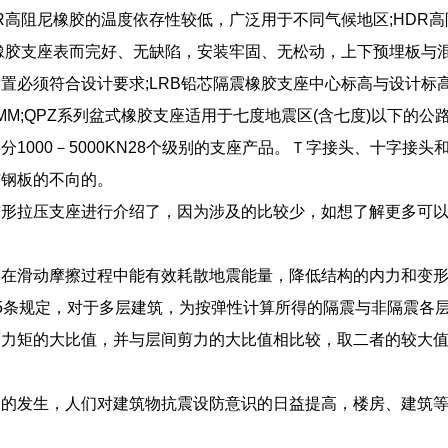
R高阻尼橡胶的温度依存性较低，广泛用于不同气候地区;HDR
震橡胶支座表而完好、无缺陷，安装牢固、无松动，上下预埋板与混
置必须符合设计要求;LRB铅芯隔震橡胶支座中心标高与设计标高
MM;QPZ系列盆式橡胶支座适用于七度地震区(含七度)以下的
分1000－5000KN28个级别的支座产品。Ｔ字接头、十字接
与钢板的不向的。
球形拉压支座进行介绍了，因为涉及的比较少，如想了解更多可
：在滑动摩擦过程中能有效耗散地震能量，降低结构的内力和变
5条规定，对于多层建筑，为按弹性计算所得的隔震与非隔震各
力矩的大比值，并与层间剪力的大比值相比较，取二者的较大值
繁的发生，人们对建筑物抗震设防意识的日益提高，楼房、建筑