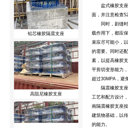
盆式橡胶支
面，并注意检查52
同时，剧缝
载作用下，都应
铅芯橡胶隔震支座
束应尽可能小，
的需要。同时还
素，以提高橡胶
平剪切变形能力
超过30MPA，
隔震橡胶支
高阻尼橡胶支座
工艺和配方设计，
南隔震橡胶支座
建筑物基础，以
的能力。