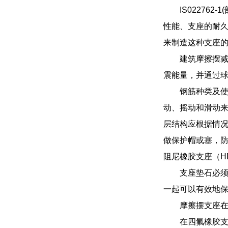
IS0227
性能、支座的耐久性
来制造这种支座
建筑摩擦摆
震能量，并通过
钢筋种类及
动、摇动和滑动来
层结构应根据情
做保护帽或塞，防
阻尼橡胶支座（H
支座垫石必
一起可以有效地
摩擦摆支座
在四氟橡胶支