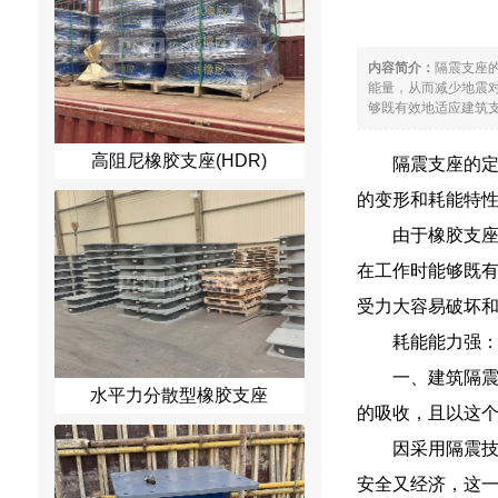
内容简介：
隔震支座
能量，从而减少地震
够既有效地适应建筑支
高阻尼橡胶支座(HDR)
隔震支座的
的变形和耗能特
由于橡胶支
在工作时能够既
受力大容易破坏
耗能能力强
一、建筑隔
水平力分散型橡胶支座
的吸收，且以这
因采用隔震
安全又经济，这