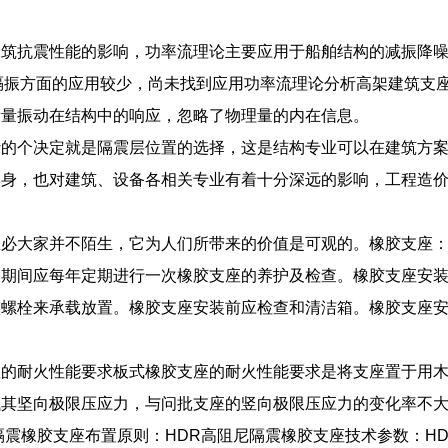
建筑抗震性能的影响，功率流理论主要应用于船舶结构的减振降
筑减隔振方面的应用较少，尚未找到应用功率流理论分析高架建筑
衡量振动在结构中的响应，忽略了物理量的内在信息。
计的个决定就是隔震层位置的选择，这是结构专业可以在建筑方
本身，也对建筑、设备各相关专业有着十分深远的影响，工程造
想必大家并不陌生，它为人们所带来的价值是可观的。橡胶支座
用期间应每年定期进行一次橡胶支座的养护及检查。橡胶支座安
整螺栓来承载放置。橡胶支座安装前应检查和清洁箱。橡胶支座
的耐火性能要求板式橡胶支座的耐火性能要求是将支座置于用木
其坚向极限压应力，与问批支座的竖向极限压应力的变化率不大J
隔震橡胶支座布置原则：HDR高阻尼隔震橡胶支座技术参数：H