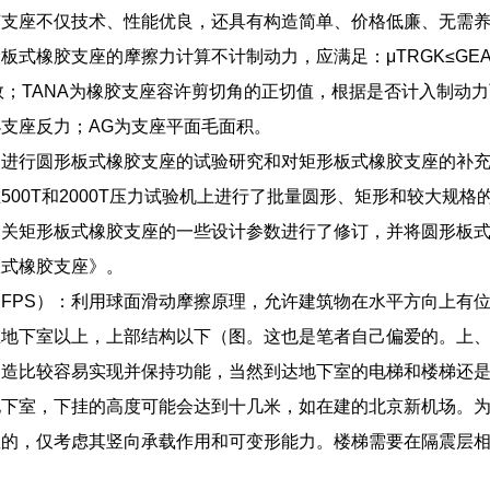
胶支座不仅技术、性能优良，还具有构造简单、价格低廉、无需
板式橡胶支座的摩擦力计算不计制动力，应满足：μTRGK≤GEAGT
数；TANA为橡胶支座容许剪切角的正切值，根据是否计入制动
支座反力；AG为支座平面毛面积。
了进行圆形板式橡胶支座的试验研究和对矩形板式橡胶支座的补
500T和2000T压力试验机上进行了批量圆形、矩形和较大规
关矩形板式橡胶支座的一些设计参数进行了修订，并将圆形板式橡
板式橡胶支座》。
FPS）：利用球面滑动摩擦原理，允许建筑物在水平方向上有
在地下室以上，上部结构以下（图。这也是笔者自己偏爱的。上
构造比较容易实现并保持功能，当然到达地下室的电梯和楼梯还
地下室，下挂的高度可能会达到十几米，如在建的北京新机场。
座的，仅考虑其竖向承载作用和可变形能力。楼梯需要在隔震层