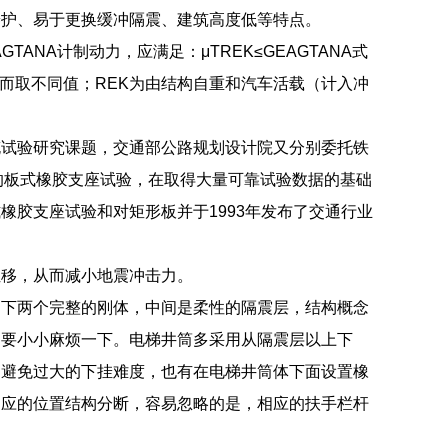
养护、易于更换缓冲隔震、建筑高度低等特点。
ANA计制动力，应满足：μTREK≤GEAGTANA式
力而取不同值；REK为由结构自重和汽车活载（计入冲
充试验研究课题，交通部公路规划设计院又分别委托铁
格的板式橡胶支座试验，在取得大量可靠试验数据的基础
胶支座试验和对矩形板并于1993年发布了交通行业
位移，从而减小地震冲击力。
、下两个完整的刚体，中间是柔性的隔震层，结构概念
是要小小麻烦一下。电梯井筒多采用从隔震层以上下
为避免过大的下挂难度，也有在电梯井筒体下面设置橡
相应的位置结构分断，容易忽略的是，相应的扶手栏杆