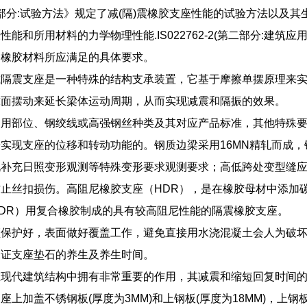
62-1(部分:试验方法》规定了减(隔)震橡胶支座性能的试验方法
能和所用材料的力学物理性能.IS022762-2(第二部分:建
的橡胶材料所应满足的具体要求。
减隔震支座是一种特殊的结构支承装置，它基于摩擦单摆原理来
球面摆动来延长梁体运动周期，从而实现减震和隔振的效果。
使用部位、钢绞线或高强钢丝种类及其对应产品标准，其他特殊
实现支座的位移和转动功能的。钢质边梁采用16MN精轧而成，
况补充日照变形观测等特殊变形要求观测要求；高低跨处变型缝
止丝扣损伤。高阻尼橡胶支座（HDR），是在橡胶母材中添加
DR）用复合橡胶制成的具有较高阻尼性能的隔震橡胶支座。
须保护好，表面做好覆盖工作，避免直接用水浇混凝土会人为破
保证支座垫石的养生及养生时间。
在现代建筑结构中拥有非常重要的作用，其减震和缩短回复时间
座上加盖不锈钢板(厚度为3MM)和上钢板(厚度为18MM)，上