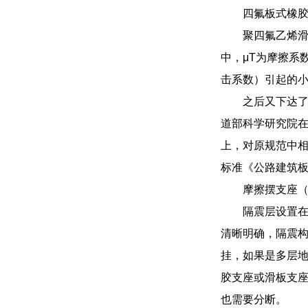
四氟板式橡
聚四氟乙烯滑
中，μT为摩擦系
击系数）引起的小
之后又下达
道部科学研究院在
上，对原规范中相
标准《公路建筑
摩擦摆支座（
隔震层设置
清晰明确，隔震
挂，如果是多层
胶支座或滑板支
也需要分断。