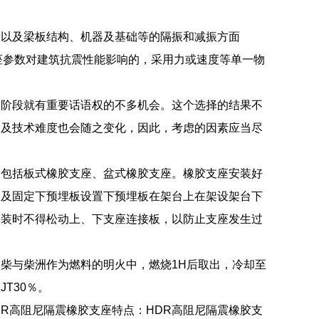
噪以及梁板结构、机器及基础等的隔振和减振方面
支座参数对建筑抗震性能影响的，采用力或速度等单一物
案阶段就有重要话语权的不多机会。这个选择的结果不
价及技术难度也会随之变化，因此，考虑的因素应当尽
：包括板式橡胶支座、盆式橡胶支座。橡胶支座安装好
装及固定下预埋板设置下预埋板在架台上在架设架台下
安装时不得松动上、下支座连接板，以防止支座发生过
柴与柴洲作为燃料的明火中，燃烧1H后取出，冷却至
T30％。
DR高阻尼隔震橡胶支座特点：HDR高阻尼隔震橡胶支