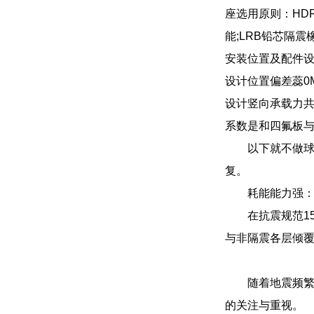
座选用原则：HD
能;LRB铅芯隔
安装位置及配件设
设计位置偏差蕊0
设计竖向承载力共
系数是和四氟板
以下就不做
复。
耗能能力强
在抗震规范1
与非隔震各层倾覆
随着地震频
的关注与重视。