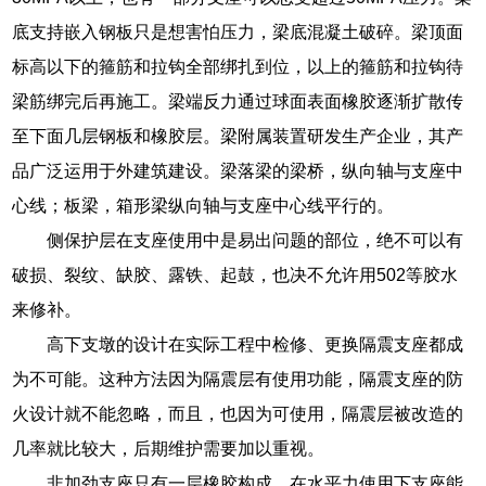
底支持嵌入钢板只是想害怕压力，梁底混凝土破碎。梁顶面
标高以下的箍筋和拉钩全部绑扎到位，以上的箍筋和拉钩待
梁筋绑完后再施工。梁端反力通过球面表面橡胶逐渐扩散传
至下面几层钢板和橡胶层。梁附属装置研发生产企业，其产
品广泛运用于外建筑建设。梁落梁的梁桥，纵向轴与支座中
心线；板梁，箱形梁纵向轴与支座中心线平行的。
侧保护层在支座使用中是易出问题的部位，绝不可以有
破损、裂纹、缺胶、露铁、起鼓，也决不允许用502等胶水
来修补。
高下支墩的设计在实际工程中检修、更换隔震支座都成
为不可能。这种方法因为隔震层有使用功能，隔震支座的防
火设计就不能忽略，而且，也因为可使用，隔震层被改造的
几率就比较大，后期维护需要加以重视。
非加劲支座只有一层橡胶构成，在水平力使用下支座能