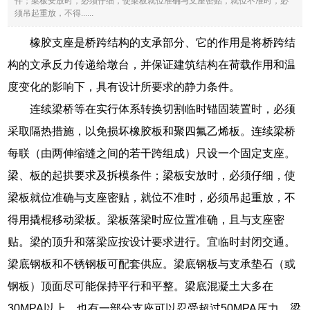
件；梁板安放时，必须仔细，使梁板就位准确与支座密贴，就位不准时，必
须吊起重放，不得......
橡胶支座是桥跨结构的支承部分、它的作用是将桥跨结
构的文承反力传递给墩台，并保证建筑结构在荷载作用和温
度变化的影响下，具有设计所要求的静力条件。
连续梁桥等在实行体系转换切割临时锚固装置时，必须
采取隔热措施，以免损坏橡胶板和聚四氟乙烯板。连续梁桥
每联（由两伸缩缝之间的若干跨组成）只设一个固定支座。
梁、板的起拱要求及拆模条件；梁板安放时，必须仔细，使
梁板就位准确与支座密贴，就位不准时，必须吊起重放，不
得用撬棍移动梁板。梁板落梁时应位置准确，且与支座密
贴。梁的顶升和落梁应按设计要求进行。宜临时封闭交通。
梁底钢板和不锈钢板可配套供应。梁底钢板与支承垫石（或
钢板）顶面尽可能保持平行和平整。梁底混凝土大多在
30MPA以上，也有一部分支座可以忍受超过50MPA压力。梁