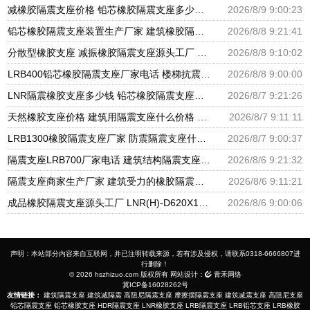
减橡胶隔震支座价格 铅芯橡胶隔震支座多少钱 房屋建筑建筑抗震支座厂家
2026/8/9 9:00:23
铅芯橡胶隔震支座装置生产厂家 建筑橡胶隔震支座LNR-700源头工厂 隔震支座价钱
2026/8/8 9:21:41
分散型橡胶支座 减振橡胶隔震支座源头工厂 隔震橡胶支座厂家电话
2026/8/8 9:10:02
LRB400铅芯橡胶隔震支座厂家电话 楼梯抗震支座 分散型隔震支座
2026/8/8 9:00:00
LNR隔震橡胶支座多少钱 铅芯橡胶隔震支座报价 高阻尼橡胶隔震支座生产厂家
2026/8/7 9:21:26
天然橡胶支座价格 建筑用隔震支座什么价格 橡胶楼梯支座价格
2026/8/7 9:11:11
LRB1300橡胶隔震支座厂家 防震隔震支座什么价格 LRB700铅芯橡胶隔震支座什么价格
2026/8/7 9:00:37
隔震支座LRB700厂家电话 建筑结构隔震支座厂家电话 LNR900隔震橡胶支座生产加工
2026/8/6 9:21:32
隔震支座商家生产厂家 建筑受力的橡胶隔震支座厂家 LNR隔震支座500厂家
2026/8/6 9:11:21
成品橡胶隔震支座源头工厂 LNR(H)-D620X179隔震支座源头工厂 水平分散型隔震支座生产厂家
2026/8/6 9:00:06
声明：本站部分内容来自互联网，并已注明转载来源，若有涉及侵权，请联系0318-6666807进
行删除！
© 2026 hszhizuo.com 版权所有 网站设计：
青禾网络
冀ICP备16028262号
友情链接：
建筑隔震支座
建筑减隔震
高阻尼隔震支座
摩擦摆隔震支座
建筑减震支座
高阻尼支座
铅芯隔震支座
铅芯橡胶支座
HDR隔震支座
LNR橡胶支座
LRB隔震支座
LRB铅芯支座
LRB橡胶