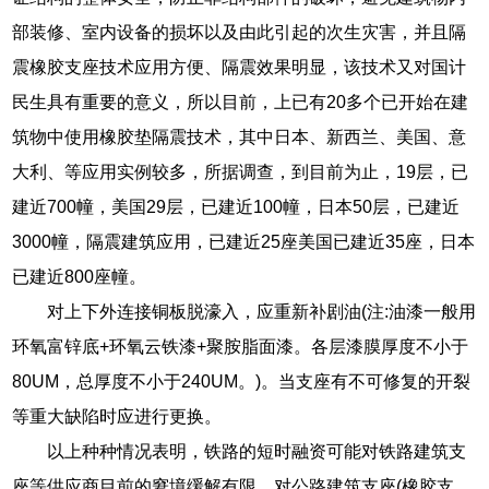
部装修、室内设备的损坏以及由此引起的次生灾害，并且隔
震橡胶支座技术应用方便、隔震效果明显，该技术又对国计
民生具有重要的意义，所以目前，上已有20多个已开始在建
筑物中使用橡胶垫隔震技术，其中日本、新西兰、美国、意
大利、等应用实例较多，所据调查，到目前为止，19层，已
建近700幢，美国29层，已建近100幢，日本50层，已建近
3000幢，隔震建筑应用，已建近25座美国已建近35座，日本
已建近800座幢。
对上下外连接铜板脱濠入，应重新补剧油(注:油漆一般用
环氧富锌底+环氧云铁漆+聚胺脂面漆。各层漆膜厚度不小于
80UM，总厚度不小于240UM。)。当支座有不可修复的开裂
等重大缺陷时应进行更换。
以上种种情况表明，铁路的短时融资可能对铁路建筑支
座等供应商目前的窘境缓解有限，对公路建筑支座(橡胶支