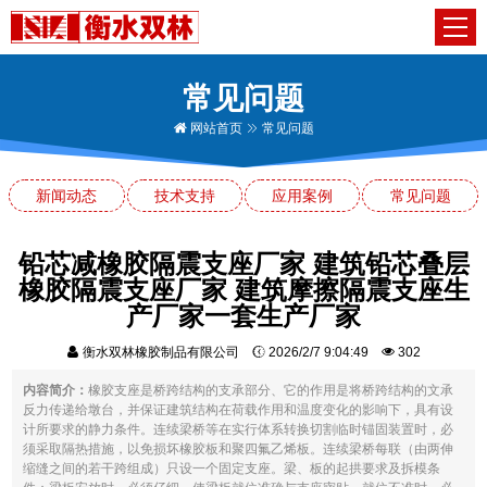
常见问题
网站首页
常见问题
新闻动态
技术支持
应用案例
常见问题
铅芯减橡胶隔震支座厂家 建筑铅芯叠层
橡胶隔震支座厂家 建筑摩擦隔震支座生
产厂家一套生产厂家
衡水双林橡胶制品有限公司
2026/2/7 9:04:49
302
内容简介：
橡胶支座是桥跨结构的支承部分、它的作用是将桥跨结构的文承
反力传递给墩台，并保证建筑结构在荷载作用和温度变化的影响下，具有设
计所要求的静力条件。连续梁桥等在实行体系转换切割临时锚固装置时，必
须采取隔热措施，以免损坏橡胶板和聚四氟乙烯板。连续梁桥每联（由两伸
缩缝之间的若干跨组成）只设一个固定支座。梁、板的起拱要求及拆模条