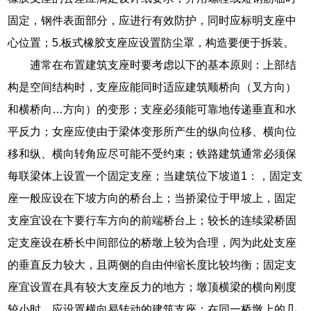
固定，钢件表面部分，应进行有效防护，同时应标明支座中
心位置；5.板式橡胶支座应设置防尘罩，构造要便于拆装。
逋常在布置建筑支座时要考虑以下的基本原则：上部结
构是空间结构时，支座应能同时适应建筑顺桥向（叉方向）
和横桥向…方向）的变形；支座必须能可靠地传递垂直和水
平反力；女座应使由于梁体变形所产生的纵向位移、横向位
移和纵、横向转角应尽可能不受约束；铁路建筑通常必须保
每联梁体上设置一个固定支座；当建筑位下坡道1：，固定支
座一般应设在下坡方向的桥台上；当挢梁位于甲坡上，固定
支座宜设在卞要行车方向的前端桥台上；较长的连续梁桥固
定支座设在桥长中间部位的桥墩上较为合理，闶为此处支座
的垂直反力较大，且两侧的自由仲缩长度比较均衡；固定支
座宜设置在具有较大支座反力的地方；墩顶横梁的横向刚度
较小时，应设置横向易转动的建筑支座；在同一桥墩上的几