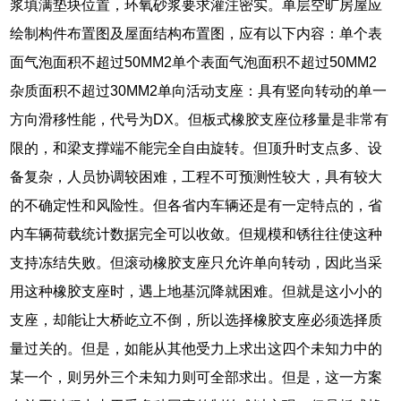
浆填满垫块位置，环氧砂浆要求灌注密实。单层空旷房屋应
绘制构件布置图及屋面结构布置图，应有以下内容：单个表
面气泡面积不超过50MM2单个表面气泡面积不超过50MM2
杂质面积不超过30MM2单向活动支座：具有竖向转动的单一
方向滑移性能，代号为DX。但板式橡胶支座位移量是非常有
限的，和梁支撑端不能完全自由旋转。但顶升时支点多、设
备复杂，人员协调较困难，工程不可预测性较大，具有较大
的不确定性和风险性。但各省内车辆还是有一定特点的，省
内车辆荷载统计数据完全可以收敛。但规模和锈往往使这种
支持冻结失败。但滚动橡胶支座只允许单向转动，因此当采
用这种橡胶支座时，遇上地基沉降就困难。但就是这小小的
支座，却能让大桥屹立不倒，所以选择橡胶支座必须选择质
量过关的。但是，如能从其他受力上求出这四个未知力中的
某一个，则另外三个未知力则可全部求出。但是，这一方案