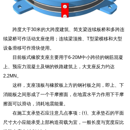
跨度大于30米的大跨度建筑、简支梁连续板桥和多跨连
续梁桥可作活动支座使用；连续梁顶推、T型梁横移和大型
设备滑移可作滑块使用。
目前板式橡胶支座主要用于6-20M中小跨径的钢筋混凝
上、预应力混凝土及钢的铁路建筑上，大支座反力约达
2.2MN。
这样，支座顶板与橡胶板上方的钢衬板之间，即上、下
消能板之间形成了一个干摩擦面，在地震水平力作用下干摩
擦面可以滑动，消耗地震能量。
在施工支承垫石应注意几点事项：⑴、支承垫石的平面
尺寸大小应能承受上部构造荷载为宜，一般长度与宽度应比