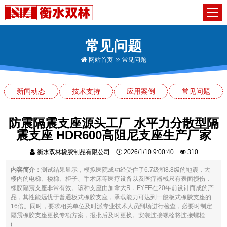
常见问题
网站首页
常见问题
新闻动态
技术支持
应用案例
常见问题
防震隔震支座源头工厂 水平力分散型隔
震支座 HDR600高阻尼支座生产厂家
衡水双林橡胶制品有限公司
2026/1/10 9:00:40
310
内容简介：
测试结果显示，模拟医院成功经受住了6.7级和8.8级的地震，大
楼内的电梯、楼梯、柜子、手术床等医疗设备以及医疗器械只有表面损伤，
橡胶隔震支座非常有效。该种支座由加拿大R．FYFE在20年前设计而成的产
品，其性能远忧于普通板式橡胶支座，承载能力可达到一般板式橡胶支座的
16倍。同时，要求相关单位及时派专业技术人员到场进行检查，必要时制定
隔震橡胶支座更换专项方案，报批后及时更换。安装连接螺栓将连接螺栓
(......