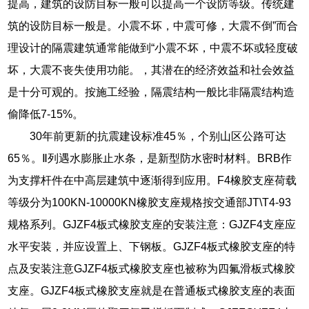
提高，建筑的设防目标一般可以提高一个设防等级。传统建
筑的设防目标一般是。小震不坏，中震可修，大震不倒”而合
理设计的隔震建筑通常能做到“小震不坏，中震不坏或轻度破
坏，大震不丧失使用功能。，其潜在的经济效益和社会效益
是十分可观的。按施工经验，隔震结构一般比非隔震结构造
偷降低7-15%。
30年前更新的抗震建设标准45％，个别山区公路可达
65％。Ⅱ列遇水膨胀止水条，是新型防水密时材料。BRB作
为支撑杆件在中高层建筑中逐渐得到应用。F4橡胶支座荷载
等级分为100KN-10000KN橡胶支座规格按交通部JT\T4-93
规格系列。GJZF4板式橡胶支座的安装注意：GJZF4支座应
水平安装，并应设置上、下钢板。GJZF4板式橡胶支座的特
点及安装注意GJZF4板式橡胶支座也被称为四氟滑板式橡胶
支座。GJZF4板式橡胶支座就是在普通板式橡胶支座的表面