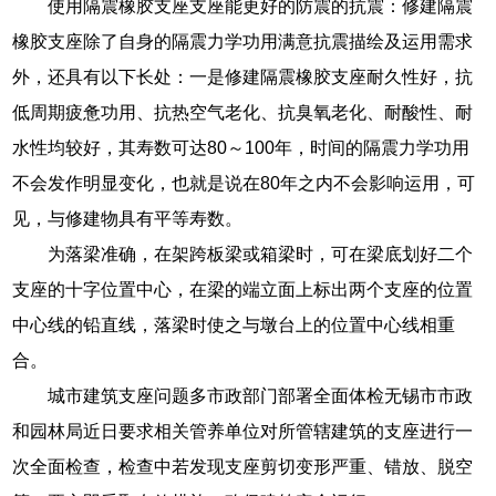
使用隔震橡胶支座支座能更好的防震的抗震：修建隔震
橡胶支座除了自身的隔震力学功用满意抗震描绘及运用需求
外，还具有以下长处：一是修建隔震橡胶支座耐久性好，抗
低周期疲惫功用、抗热空气老化、抗臭氧老化、耐酸性、耐
水性均较好，其寿数可达80～100年，时间的隔震力学功用
不会发作明显变化，也就是说在80年之内不会影响运用，可
见，与修建物具有平等寿数。
为落梁准确，在架跨板梁或箱梁时，可在梁底划好二个
支座的十字位置中心，在梁的端立面上标出两个支座的位置
中心线的铅直线，落梁时使之与墩台上的位置中心线相重
合。
城市建筑支座问题多市政部门部署全面体检无锡市市政
和园林局近日要求相关管养单位对所管辖建筑的支座进行一
次全面检查，检查中若发现支座剪切变形严重、错放、脱空