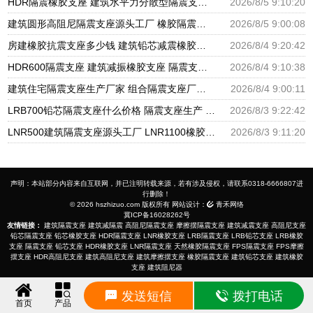
HDR隔震橡胶支座 建筑水平力分散型隔震支座生产厂家 圆形高阻尼隔震支座的源头工厂
2026/8/5 9:10:20
建筑圆形高阻尼隔震支座源头工厂 橡胶隔震支座定制厂家 建筑橡胶隔震支座LRB500源头工厂
2026/8/5 9:00:08
房建橡胶抗震支座多少钱 建筑铅芯减震橡胶隔震支座厂家 LNR500橡胶支座厂家电话
2026/8/4 9:20:42
HDR600隔震支座 建筑减振橡胶支座 隔震支座厂家批发
2026/8/4 9:10:38
建筑住宅隔震支座生产厂家 组合隔震支座厂家电话 LNR隔震橡胶支座厂家电话
2026/8/4 9:00:11
LRB700铅芯隔震支座什么价格 隔震支座生产 HDR1400高阻尼橡胶支座生产厂家
2026/8/3 9:22:42
LNR500建筑隔震支座源头工厂 LNR1100橡胶支座生产厂家 LNR1100支座厂家电话
2026/8/3 9:11:20
声明：本站部分内容来自互联网，并已注明转载来源，若有涉及侵权，请联系0318-6666807进
行删除！
© 2026 hszhizuo.com 版权所有 网站设计：
青禾网络
冀ICP备16028262号
友情链接：
建筑隔震支座
建筑减隔震
高阻尼隔震支座
摩擦摆隔震支座
建筑减震支座
高阻尼支座
铅芯隔震支座
铅芯橡胶支座
HDR隔震支座
LNR橡胶支座
LRB隔震支座
LRB铅芯支座
LRB橡胶
支座
隔震支座
铅芯支座
HDR橡胶支座
LNR隔震支座
天然橡胶隔震支座
FPS隔震支座
FPS摩擦
摆支座
HDR高阻尼支座
建筑高阻尼支座
建筑摩擦摆支座
橡胶隔震支座
建筑铅芯支座
建筑橡胶
支座
建筑阻尼器
发送短信
拨打电话
首页
产品