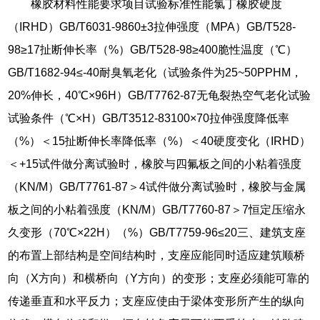
橡胶材料性能要求项目试验标准性能氯丁橡胶硬度
（IRHD）GB/T6031-9860±3拉伸强度（MPA）GB/T528-
98≥17扯断伸长率（%）GB/T528-98≥400脆性温度（℃）
GB/T1682-94≤-40耐臭氧老化（试验条件为25~50PPHM，
20%伸长，40℃×96H）GB/T7762-87无龟裂热空气老化试验
试验条件（℃×H）GB/T3512-83100×70拉伸强度降低率
（%）＜15扯断伸长率降低率（%）＜40硬度变化（IRHD）
＜+15试件做分离试验时，橡胶与四氟板之间的小粘着强度
（KN/M）GB/T7761-87＞4试件做分离试验时，橡胶与金属
板之间的小粘着强度（KN/M）GB/T7760-87＞7恒定压缩永
久变形（70℃×22H）（%）GB/T7759-96≤20三、建筑支座
的布置上部结构是空间结构时，支座应能同时适应建筑顺桥
向（X方向）和横桥向（Y方向）的变形；支座必须能可靠的
传递垂直和水平反力；支座应使由于梁体变形所产生的纵向