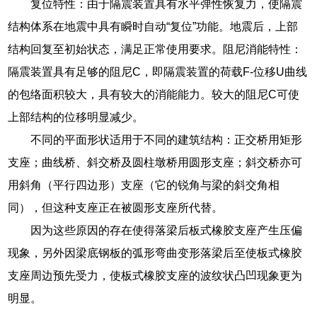
复位特性：由于隔震装置具有水平弹性恢复力，使隔震
结构体系在地震中具有瞬时自动“复位”功能。地震后，上部
结构回复至初始状态，满足正常使用要求。阻尼消能特性：
隔震装置具有足够的阻尼C，即隔震装置的荷载F-位移U曲线
的包络面积较大，具有较大的消能能力。较大的阻尼C可使
上部结构的位移明显减少。
不同的平面形状适用于不同的建筑结构：正交桥用矩形
支座；曲线桥、斜交桥及圆柱墩桥用圆形支座；斜交桥亦可
用斜角（平行四边形）支座（它的锐角与梁的斜交角相
同），但这种支座正在被圆形支座所代替。
因为这些原因的存在使得落梁后板式橡胶支座产生压偏
现象，另外因梁底钢板的弧形弯曲变形落梁后至使板式橡胶
支座周边预先受力，使板式橡胶支座的波纹状凸凹现象更为
明显。