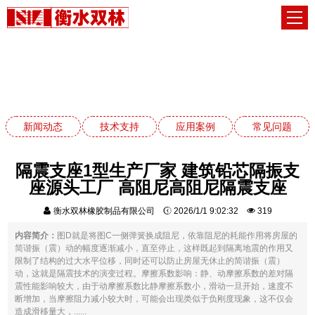
常见问题
网站首页
常见问题
新闻动态
技术支持
应用案例
常见问题
隔震支座1型生产厂家 建筑铅芯隔振支
座源头工厂 高阻尼高阻尼隔震支座
衡水双林橡胶制品有限公司
2026/1/1 9:02:32
319
内容简介：
图D就是将图C一侧弹簧换成阻尼，依靠阻尼的耗能作用将房屋的
简谐振（震）动的幅度逐渐减小，直至停止，这样既起到隔离地震的作用又
限制了结构的过大水平位移，同时还可以防止房屋无休止的简谐振（震）
动，这就是隔震技术的演变过程。摩擦系数影响：静、动摩擦系数的差对隔
震性能影响较大，由于动摩擦系数比静摩擦系数小，滑动一旦开始，速度不
断增加，当摩擦阻力减小较大时，可能会出现类似于负刚度现象，这不仅会
造成滑移量大，......