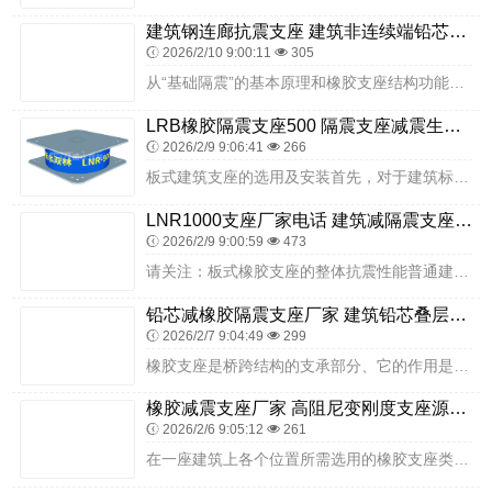
建筑钢连廊抗震支座 建筑非连续端铅芯隔震支座厂家 LNR隔震支座D420源头工厂
2026/2/10 9:00:11
305
从“基础隔震”的基本原理和橡胶支座结构功能分析可知，建筑隔震橡胶支座隔震的基本原理是在建筑物或构筑物基底或某个位置上设置橡胶支座，利用橡胶支座水平柔性的隔震层，...
LRB橡胶隔震支座500 隔震支座减震生产厂家 建筑橡胶隔震支座LNRD420厂家
2026/2/9 9:06:41
266
板式建筑支座的选用及安装首先，对于建筑标准跨径小于１０ｍ的简支板、梁桥，我们大多直接采用油毛毡垫层，高等级公路建筑有的也使用橡胶平板支座。悬挂隔震主要是修建构造...
LNR1000支座厂家电话 建筑减隔震支座厂家 HDR900高阻尼橡胶隔震支座多少钱
2026/2/9 9:00:59
473
请关注：板式橡胶支座的整体抗震性能普通建筑橡胶支座由多层橡胶片与加劲钢板钢板，且钢板全部包在橡胶弹性材料内形成的橡胶支座。橡胶树料及配方举例板式橡胶支座用的橡胶...
铅芯减橡胶隔震支座厂家 建筑铅芯叠层橡胶隔震支座厂家 建筑摩擦隔震支座生产厂家一套生产厂家
2026/2/7 9:04:49
299
橡胶支座是桥跨结构的支承部分、它的作用是将桥跨结构的文承反力传递给墩台，并保证建筑结构在荷载作用和温度变化的影响下，具有设计所要求的静力条件。连续梁桥等在实行体...
橡胶减震支座厂家 高阻尼变刚度支座源头工厂 LRB隔震支座1100生产厂家
2026/2/6 9:05:12
261
在一座建筑上各个位置所需选用的橡胶支座类型主要取决于下列因素:竖向荷载；水平荷载；位移要求；转动要求；建筑的结构型式；建筑墩台和上部构造的尺寸；各支点所需橡胶支...