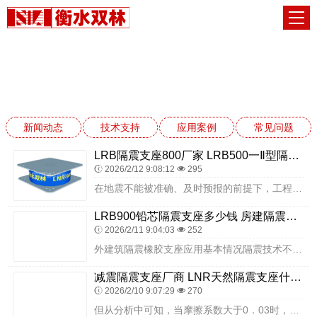
常见问题
网站首页
常见问题
新闻动态
技术支持
应用案例
常见问题
LRB隔震支座800厂家 LRB500一Ⅱ型隔震支座源头工厂 高阻尼橡胶支座(HDR)厂家电话
2026/2/12 9:08:12
295
在地震不能被准确、及时预报的前提下，工程技术是防震减灾有效、现实的手段。因此对建筑、建筑进行抗震设计是衡量一国造桥技术的重要指标，而减隔震技术作为一种有效的建筑...
LRB900铅芯隔震支座多少钱 房建隔震层支座源头工厂 隔震支座LNR1300-II源头工厂
2026/2/11 9:04:03
252
外建筑隔震橡胶支座应用基本情况隔震技术不仅可以保证结构的整体安全，防止非结构部件的破坏，避免建筑物内部装修、室内设备的损坏以及由此引起的次生灾害，并且隔震橡胶支...
减震隔震支座厂商 LNR天然隔震支座什么价格 LNR800支座厂家电话
2026/2/10 9:07:29
270
但从分析中可知，当摩擦系数大于0．03时，在低烈度水平地震作用下，存在滑板支座部分发生滑动的情况；对于相邻桥墩水平刚度变化较大且滑板支座放置于刚度较小的墩顶时更...