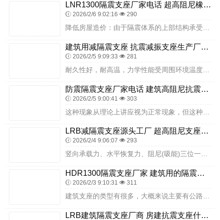
LNR1300隔震支座厂家电话 超高阻尼橡胶隔震支座厂家电话 矩形高阻尼隔震橡胶支座生产厂家
2026/2/6 9:02:16
290
降低房屋造价：由于隔震体系的上部结构承受的地震作用大幅度降低，使上部结构构件和节点的断面、配筋减少，构造及施工简单，大大节省造价。虽然隔震装置需要增加造价(约5...
建筑用减隔震支座 抗震减振支座生产厂家 LRB700隔震支座
2026/2/5 9:09:33
281
耐久性好，耐高温，力学性能受周围环境温度影响小。交通部公路规划设计院特委托上海市政工程设计院在200T压力试验机上进行了批量板式橡胶支座力学性能试验，试验成果纳...
防震隔震支座厂家电话 建筑高阻尼抗震支座厂家 建筑高阻尼铅芯橡胶隔震支座生产厂家
2026/2/5 9:00:41
303
这种现象从理论上讲应视为正常现象，但这种正常现象应表现为板式橡胶支座四周侧面的波纹状凸凹应基本一致，否则应视为异常现象。建筑支座的安装在支座安装之前应对支座的安...
LRB减隔震支座源头工厂 超高阻尼支座多少钱 LRB500橡胶隔震支座生产厂家
2026/2/4 9:06:07
293
竖向承载力、水平恢复力、阻尼(吸能)三位一体;竖向承载力。橡胶支座的S1越大，或者钢板抗拉强度越高、钢板与橡胶板的厚度比越大，则竖向承载力越大。竖向承载力:20...
HDR1300隔震支座厂家 建筑用的隔震橡胶支座 LNR900隔震橡胶支座
2026/2/3 9:10:31
311
建筑支座的类型有很多，大概来说主要有公路建筑支座、铁路建筑支座以及隔震橡胶支座等，既然建筑支座的类型这么多，那么我们该如何选择合适的建筑支座呢？我公司专业从事建...
LRB建筑隔震支座厂商 房建抗震支座什么价格 阻尼减隔震支座厂家