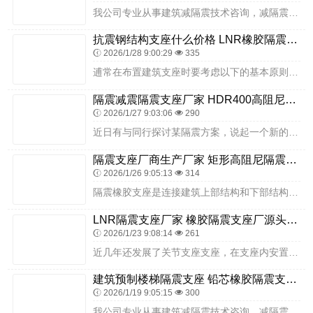
我公司专业从事建筑减隔震技术咨询，减隔震结构分析设计，减隔震产品研发、生产、检测、安装指导及更换，减隔震建筑监测，售后维护等成套技术为一体的高科技企业。下面一起...
抗震钢结构支座什么价格 LNR橡胶隔震支座800 LRB橡胶隔震支座1000(II型)生产厂家
2026/1/28 9:00:29
335
逋常在布置建筑支座时要考虑以下的基本原则：上部结构是空间结构时，支座应能同时适应建筑顺桥向（叉方向）和横桥向…方向）的变形；支座必须能可靠地传递垂直和水平反力；...
隔震减震隔震支座厂家 HDR400高阻尼橡胶支座什么价格 建筑铅芯橡胶隔震支座厂家电话
2026/1/27 9:03:06
290
近日有与同行探讨某隔震方案，说起一个新的问题，《建筑工程建筑面积计算规范》（GB/T50353-201规定：结构层高在20M及以上者计算全面积，结构层高不足20...
隔震支座厂商生产厂家 矩形高阻尼隔震支座生产厂家 隔震支座LNR哪家好
2026/1/26 9:05:13
314
隔震橡胶支座是连接建筑上部结构和下部结构的关键部件，架设于建筑墩台上，顶面支承建筑上部结构，它将建筑上部结构固定于墩台，承受作用在建筑上部结构的各种力，并将它可...
LNR隔震支座厂家 橡胶隔震支座厂源头工厂 铅芯隔震隔震支座什么价格
2026/1/23 9:08:14
261
近几年还发展了关节支座支座，在支座内安置关节支座时间节点的转动，这种支座的转动灵活，但位移受到了一定的限制。限位装置：不同的限位装置各有优缺点，其选择是否合适会...
建筑预制楼梯隔震支座 铅芯橡胶隔震支座商家厂家 抗震支座LRB600源头工厂
2026/1/19 9:05:15
300
我公司专业从事建筑减隔震技术咨询，减隔震结构分析设计，减隔震产品研发、生产、检测、安装指导及更换，减隔震建筑监测，售后维护等成套技术为一体的高科技企业。下面我们...