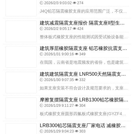
2026/2/3 9:03:02
274
J4Q铅芯隔震橡胶支座的应用范围广泛，不仅适用于桥梁建筑支座，还特别适用于需要特别抗震措施的场所，如幼儿园、展览馆等公共建筑。这些支座能够在地震发生时显著减少结...
建筑减震隔震支座报价 隔震支座II型生产厂家 建筑防震橡胶隔震支座厂家
2026/2/2 9:05:17
424
整体板式橡胶支座的性能测试因受试验设备能力限制，可经厂方和用户协商，选择有代表性的小型支座进行试验。2.盆式橡胶支座与球型橡胶支座的区别大揭秘据衡媛橡胶厂的技术...
建筑厚层橡胶隔震支座 铅芯橡胶抗震支座商家源头工厂 房屋减震支座源头工厂
2026/1/31 9:00:16
349
在我国，云南省是地震频发的省份，也是建筑减隔震技术运用为广泛的省份。云南的学校和幼儿园都要用减隔震技术的，具体可以参考云南省住建厅关于明确隔震减震建筑工程有关问...
建筑建筑隔震支座 LNR500天然隔震支座生产厂家 建筑隔震支座LNRY
2026/1/30 9:07:35
332
如果支座安装不符合设计及规范要求的，支座不能正常使用，监理工程师应要求施工单位制定详尽可行的处理方案，待方案审批后对支座进行修补或更换。试验样品成品盆式橡胶支座...
摩擦复摆隔震支座 LRB1300铅芯橡胶隔震支座厂家电话 建筑物隔震支座生产厂家
2026/1/29 9:11:27
304
板式橡胶支座圆形四氟板式橡胶支座(GYZF4系列)聚四氟乙烯板式橡胶支座---矩形四氟板式橡胶支座(GJZF4系列)球冠四氟板式橡胶支座(TCYBF4系列)建筑...
LRB300铅芯隔震支座厂家电话 减橡胶隔震支座厂商 LNR水平力分散隔震支座生产厂家
2026/1/29 9:04:23
303