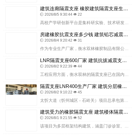
建筑连廊隔震支座 橡胶建筑隔震支座生产厂家 建筑铅芯隔振支座厂家
2026/8/5 9:30:44
22
高校产学研创新平台是集科研实验、技术研发、成果转化、学术交流于一体的核心载体，承载着推动学科创新、助力产业升级、培育科研人才的重要使命，建筑安全直接关系到科研人...
房建橡胶抗震支座多少钱 建筑铅芯减震橡胶隔震支座厂家 LNR500橡胶支座厂家电话
2026/8/4 9:20:42
31
作为专业生产厂家，衡水双林橡胶制品有限公司生产的 LNR 系列橡胶隔震支座，设计参数符合《建筑隔震橡胶支座》（GB 20688.2-2006）等行业标准，根据平...
LNR隔震支座600厂家 建筑抗拔减震支座源头工厂 减振橡胶隔震支座
2026/8/2 9:22:39
44
工程应用方面，衡水双林的隔震支座已在国内多个住宅项目中成功应用，涵盖普通多层住宅、小高层住宅、高层品质住宅、高端别墅等多种类型，覆盖不同地震烈度区。实际项目反馈...
隔震支座LNR400生产厂家 建筑分层橡胶隔震支座源头工厂 民用减震支座源头工厂
2026/8/2 9:10:22
45
太忻大道（忻州城区 - 石岭关）项目总承包第一段采用衡水双林橡胶制品有限公司隔震支座，是交通基础设施隔震技术应用的重要实践。隔震支座构建的隔震层，能在地震发生时...
建筑受力的橡胶隔震支座 建筑楼体隔震支座源头工厂 摩擦摆隔振支座源头工厂
2026/8/1 9:21:55
52
该项目为多层框架结构建筑，涵盖门诊诊室、诊疗室、药房、观察室、医技用房、住院病房及附属配套设施，建筑布局紧凑、功能分区明确，竖向荷载分布均匀，场地经详细地质勘察...