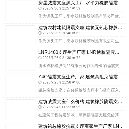
房屋减震支座源头工厂 水平力橡胶隔震支座源头工厂 橡胶减隔震支座厂家
2026/7/30 9:21:57
59
作为源头工厂，衡水双林橡胶制品有限公司建立了完善的质量管控体系，覆盖生产全流程。从原材料采购到成品出厂，每个环节都有专人负责，实行层层把关。通过制定严格的质量标...
建筑农村建筑隔震支座 建筑无铅芯橡胶隔震支座 LRB1300铅芯支座源头工厂
2026/7/29 9:30:46
62
作为源头工厂，衡水双林橡胶制品有限公司生产的 Y4Q420×133G1.0 铅芯橡胶隔震支座，核心优势在于其竖向承载力、水平恢复力与阻尼（吸能）三位一体的性能特...
LNR1400支座生产厂家 LNR橡胶隔震支座D600生产厂家 建筑无铅芯橡胶隔震支座
2026/7/26 9:21:30
72
衡水双林橡胶制品有限公司作为专业的隔震支座生产厂家，具备 FPSII-2000-350-3.81 型号支座的生产能力，可根据客户需求提供定制化生产服务。公司拥有...
Y4Q隔震支座生产厂家 建筑高阻尼隔震支座JHDR600生产厂家 建筑楼梯抗震支座
2026/7/25 9:21:58
86
铅芯橡胶支座：在普通橡胶支座中心竖向压入铅芯。铅芯利用其塑性变形能力，提供优异的耗能（阻尼）作用，广泛应用于结构消能减震领域。在抗震与抗风设计中，它既能提供必要...
建筑减震支座什么价格 建筑橡胶防震支座什么价格 建筑隔震支座LRB500生产厂家
2026/7/24 9:00:22
95
在建筑工程抗震领域，摩擦摆隔震支座凭借其独特的摆式运动原理与可靠的隔震性能，成为众多特大型建筑工程的重要选择。其中，FPS-6000-400-4.11 作为特高...
建筑铅芯橡胶抗震支座商家生产厂家 LNR900天然橡胶隔震支座生产厂家 橡胶铅芯支座什么价格