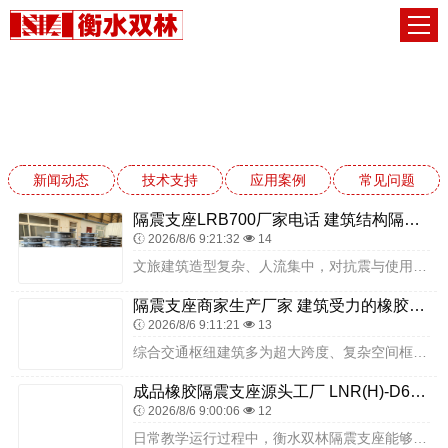
常见问题
网站首页
常见问题
新闻动态
技术支持
应用案例
常见问题
隔震支座LRB700厂家电话 建筑结构隔震支座厂家电话 LNR900隔震橡胶支座生产加工
2026/8/6 9:21:32
14
文旅建筑造型复杂、人流集中，对抗震与使用安全要求高。衡水双林橡胶制品有限公司生产的隔震支座，适配博物馆、展览馆、文旅综合体等建筑，可有效保护建筑主体与内部展品安...
隔震支座商家生产厂家 建筑受力的橡胶隔震支座厂家 LNR隔震支座500厂家
2026/8/6 9:11:21
13
综合交通枢纽建筑多为超大跨度、复杂空间框架结构，楼层高、荷载分布复杂、换乘通道密集，传统抗震设计需大量增加结构构件，不仅提升建设成本，还可能影响枢纽空间通透性与...
成品橡胶隔震支座源头工厂 LNR(H)-D620X179隔震支座源头工厂 水平分散型隔震支座生产厂家
2026/8/6 9:00:06
12
日常教学运行过程中，衡水双林隔震支座能够过滤城区西部主干道车流、校内操场体育活动产生的持续性微小震动，教室内课桌椅、实验教具、风雨操场运动器材摆放状态稳定，科学...