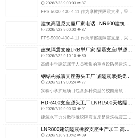
2026/7/23 9:00:03
87
FPS-5000-400-4.11 作为摩擦摆隔震支座，采用单主滑动摩擦面设计，地震时通过摆式运动消耗地震能量，同时依靠自身结构实现震后复位，残余变形小，可有效...
建筑高阻尼支座厂家电话 LNR600建筑隔震橡胶支座厂家电话 LNR300天然橡胶隔震支座什么价格
2026/7/23 9:00:03
87
FPS-5000-400-4.11 作为摩擦摆隔震支座，采用单主滑动摩擦面设计，地震时通过摆式运动消耗地震能量，同时依靠自身结构实现震后复位，残余变形小，可有效...
建筑隔震支座LRB型厂家 隔震支座I型源头工厂 LNR橡胶隔震支座900
2026/7/22 9:10:10
80
高级中学建筑属于人员密集的重点设防类建筑，教学、住宿、办公等功能集中，抗震安全直接关系广大师生生命安全与校园稳定。廊坊志臻高级中学有限公司普通高中教育建设项目，...
钢结构减震支座源头工厂 减隔震摩擦摆支座源头工厂 LRB1000铅芯橡胶隔震支座什么价格
2026/7/21 9:00:24
77
实验小学扩建项目包含多种类型的校园建筑，不同建筑的功能定位、结构特点、荷载条件、安全防护需求存在明显差异。新建综合教学楼是师生开展课堂教学、小组学习、集体活动的...
HDR400支座源头工厂 LNR1500天然隔震支座生产厂家 LNB隔震支座源头工厂
2026/7/19 9:00:33
91
建筑水平力分散型橡胶隔震支座是建筑抗震工程中的关键构件，其水平力分散功能能够有效改善结构受力状态，提升建筑的抗震能力。衡水双林橡胶制品有限公司作为该类产品的源头...
LNR800建筑隔震橡胶支座生产加工 高阻尼叠层隔震支座厂家电话 天然橡胶支座LNR
2026/7/18 9:10:42
89