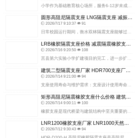
小学作为基础教育核心场所，服务6-12岁未成年群体，人员高度集中，建筑集教学、实验、办公、运动等多元功能于一体，属于国家重点设防类生命线工程。西安国际港务区地处...
圆形高阻尼隔震支座 LNG隔震支座 减振隔震支座厂家
2026/7/17 9:10:37
91
日常校园运行期间，衡水双林隔震支座能够过滤城市道路交通、校内操场活动产生的持续微小震动，教学楼教室桌椅、图书馆书架、实验楼实验台摆放稳定，实验精密仪器不易受震动...
LRB橡胶隔震支座价格 减震隔震橡胶支座生产厂家 建筑橡胶型隔震支座厂家
2026/7/16 9:20:50
108
莒县第六实验小学扩建项目的完工，进一步扩大了学校的办学规模，完善了校园硬件配套，有效缓解了片区适龄儿童入学压力。衡水双林橡胶制品有限公司提供的隔震支座，凭借齐全...
建筑二型隔震支座厂家 HDR700支座厂家 LRB800铅芯支座厂家
2026/7/14 9:21:00
94
支座使用寿命与维护需求：支座设计使用寿命通常为 10~20 年，特殊工况下使用寿命可能进一步缩短，而建筑主体结构寿命远长于支座，因此支座定期更换是保障工程长期抗...
矩形高阻尼隔震橡胶支座什么价格 建筑抗震隔震支座工厂厂家 LNR隔震支座1300生产厂家
2026/7/14 9:00:11
100
橡胶支座是现代桥梁与建筑结构中至关重要的传力与减振组件，其核心功能是将上部结构的荷载（如压力、拉力）可靠地传递至下部墩台，同时适应由温度变化、混凝土收缩徐变、车...
LNR1200橡胶支座厂家 LNR1000天然橡胶隔震支座源头工厂 建筑抗拔减震支座生产厂家
2026/7/12 9:30:43
94
HDR-D200-H 高阻尼橡胶隔震支座是高阻尼橡胶隔震支座系列中的重要型号，以其紧凑的尺寸设计和稳定的阻尼性能，在中小型建筑隔震工程中得到广泛应用。衡水双林橡...